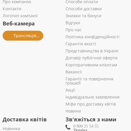
Про компанію
Способи оплати
Контакти
Способи доставки
Логотип компанії
Знижки та бонуси
Веб-камера
Відгуки
Про нас
Трансляція із салону
Політика конфіденційності
Гарантія якості
Представництва в Україні
Договір публічної оферти
Корпоративним клієнтам
Вакансії
Гарантії та повернення
грошей
Акції
Індивідуальне замовлення
Міфи про доставку квітів
Новини
Доставка квітів
Зв'яжіться з нами
0 800 21 54 55
Новинки
Україна