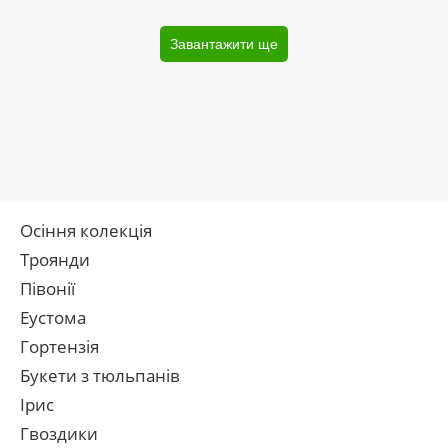
Завантажити ще
Осіння колекція
Троянди
Півонії
Еустома
Гортензія
Букети з тюльпанів
Ірис
Гвоздики