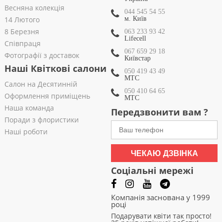
Весняна колекція
044 545 54 55
14 Лютого
м. Київ
8 Березня
063 233 93 42
Lifecell
Співпраця
067 659 29 18
Фотографії з доставок
Київстар
Наші Квіткові салони
050 419 43 49
МТС
Салон на Десятинній
050 410 64 65
Оформлення приміщень
МТС
Наша команда
Передзвонити вам ?
Поради з флористики
Наші роботи
ЧЕКАЮ ДЗВІНКА
Соціальні мережі
Компанія заснована у 1999
році
Подарувати квіти так просто!