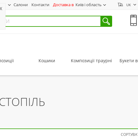
нас
Салони
Контакти
Доставка в
Київ і область
UK
X
озиції
Кошики
Композиції траурні
Букети в
ОСТОПІЛЬ
СОРТУВАТ