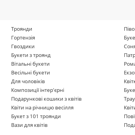
Троянди
Піво
Гортензія
Буке
Гвоздики
Сон
Букети з троянд
Патр
Вітальні букети
Рома
Весільні букети
Екзо
Для чоловіків
Квіт
Композиції інтер'єрні
Буке
Подарункові кошики з квітів
Трау
Квіти на річницю весілля
Квіт
Букет з 101 троянди
Пові
Вази для квітів
Пода