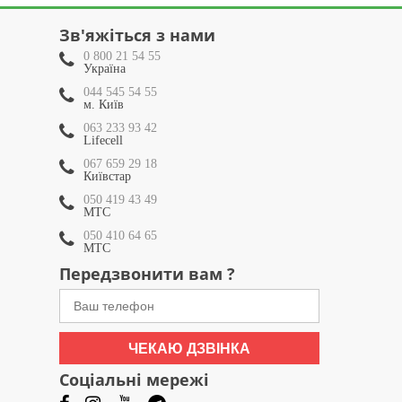
Зв'яжіться з нами
0 800 21 54 55
Україна
044 545 54 55
м. Київ
063 233 93 42
Lifecell
067 659 29 18
Київстар
050 419 43 49
МТС
050 410 64 65
МТС
Передзвонити вам ?
ЧЕКАЮ ДЗВІНКА
Соціальні мережі