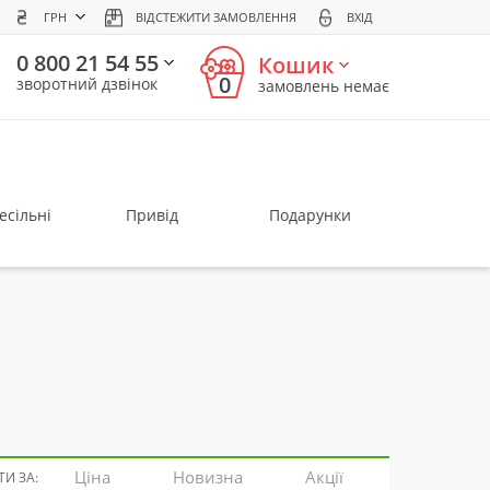
ГРН
ВІДСТЕЖИТИ ЗАМОВЛЕННЯ
ВХІД
0 800 21 54 55
Кошик
0
зворотний дзвінок
замовлень немає
есільні
Привід
Подарунки
Ціна
Новизна
Акції
И ЗА: