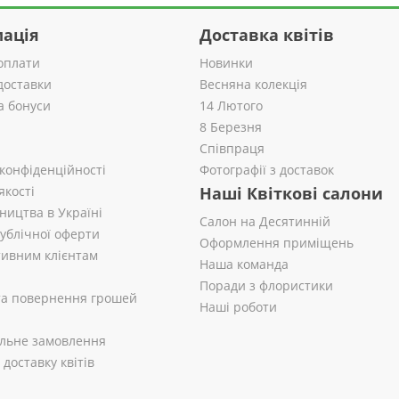
ація
Доставка квітів
оплати
Новинки
доставки
Весняна колекція
а бонуси
14 Лютого
8 Березня
Співпраця
 конфіденційності
Фотографії з доставок
якості
Наші Квіткові салони
ництва в Україні
Салон на Десятинній
публічної оферти
Оформлення приміщень
ивним клієнтам
Наша команда
Поради з флористики
 та повернення грошей
Наші роботи
альне замовлення
доставку квітів