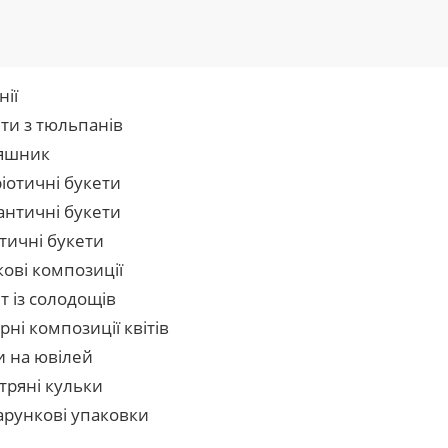
нії
ти з тюльпанів
яшник
іотичні букети
нтичні букети
тичні букети
кові композиції
т із солодощів
рні композиції квітів
и на ювілей
тряні кульки
рункові упаковки