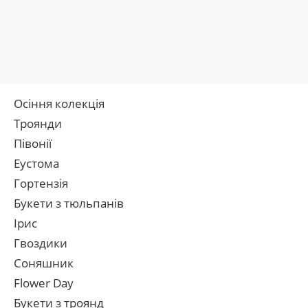
Осіння колекція
Троянди
Півонії
Еустома
Гортензія
Букети з тюльпанів
Ірис
Гвоздики
Соняшник
Flower Day
Букети з троянд