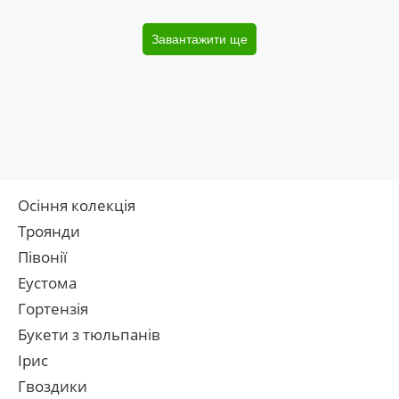
Завантажити ще
Осіння колекція
Троянди
Півонії
Еустома
Гортензія
Букети з тюльпанів
Ірис
Гвоздики