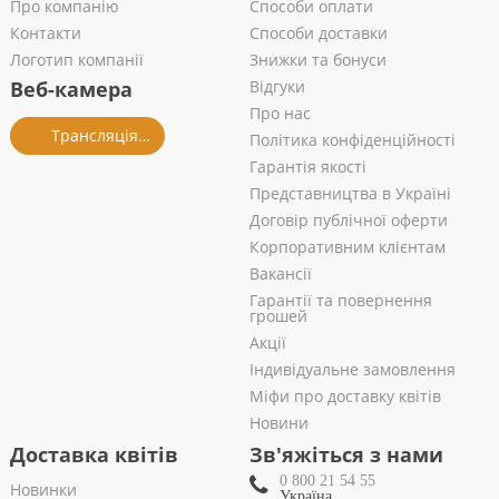
Про компанію
Способи оплати
Контакти
Способи доставки
Логотип компанії
Знижки та бонуси
Веб-камера
Відгуки
Про нас
Трансляція із салону
Політика конфіденційності
Гарантія якості
Представництва в Україні
Договір публічної оферти
Корпоративним клієнтам
Вакансії
Гарантії та повернення
грошей
Акції
Індивідуальне замовлення
Міфи про доставку квітів
Новини
Доставка квітів
Зв'яжіться з нами
0 800 21 54 55
Новинки
Україна