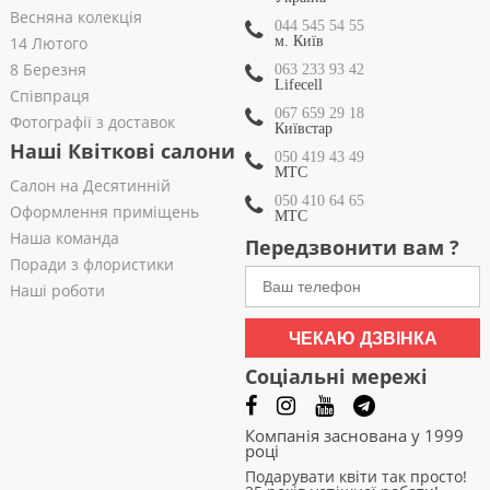
Весняна колекція
044 545 54 55
14 Лютого
м. Київ
8 Березня
063 233 93 42
Lifecell
Співпраця
067 659 29 18
Фотографії з доставок
Київстар
Наші Квіткові салони
050 419 43 49
МТС
Салон на Десятинній
050 410 64 65
Оформлення приміщень
МТС
Наша команда
Передзвонити вам ?
Поради з флористики
Наші роботи
ЧЕКАЮ ДЗВІНКА
Соціальні мережі
Компанія заснована у 1999
році
Подарувати квіти так просто!