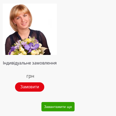
Індивідуальне замовлення
грн
Замовити
Завантажити ще