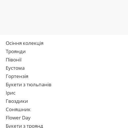
Осіння колекція
Троянди
Півонії
Еустома
Гортензія
Букети з тюльпанів
Ірис
Гвоздики
Соняшник
Flower Day
Букети з троянд