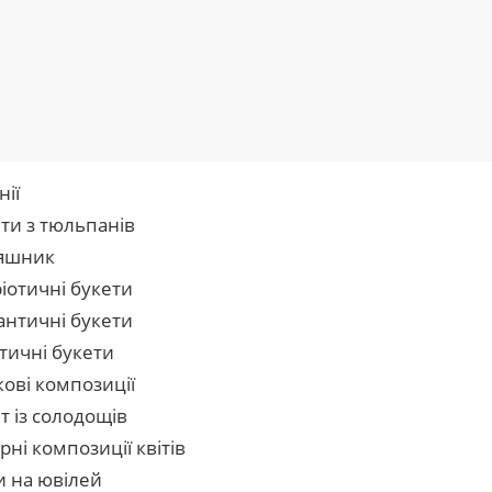
нії
ти з тюльпанів
яшник
іотичні букети
нтичні букети
тичні букети
кові композиції
т із солодощів
рні композиції квітів
и на ювілей