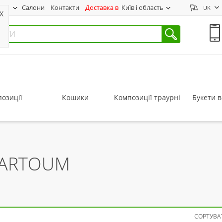
нас
Салони
Контакти
Доставка в
Київ і область
UK
X
озиції
Кошики
Композиції траурні
Букети в
HARTOUM
СОРТУВАТ