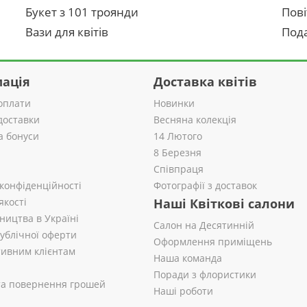
Букет з 101 троянди
Пові
Вази для квітів
Пода
ація
Доставка квітів
оплати
Новинки
доставки
Весняна колекція
а бонуси
14 Лютого
8 Березня
Співпраця
 конфіденційності
Фотографії з доставок
якості
Наші Квіткові салони
ництва в Україні
Салон на Десятинній
публічної оферти
Оформлення приміщень
ивним клієнтам
Наша команда
Поради з флористики
 та повернення грошей
Наші роботи