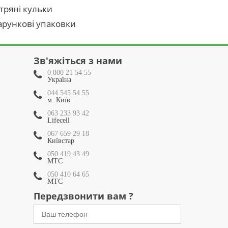
тряні кульки
рункові упаковки
Зв'яжіться з нами
0 800 21 54 55
Україна
044 545 54 55
м. Київ
063 233 93 42
Lifecell
067 659 29 18
Київстар
050 419 43 49
МТС
050 410 64 65
МТС
Передзвонити вам ?