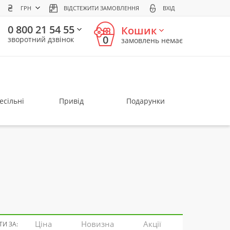
ГРН
ВІДСТЕЖИТИ ЗАМОВЛЕННЯ
ВХІД
0 800 21 54 55
Кошик
0
зворотний дзвінок
замовлень немає
есільні
Привід
Подарунки
Ціна
Новизна
Акції
И ЗА: