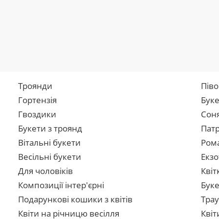
Троянди
Піво
Гортензія
Буке
Гвоздики
Сон
Букети з троянд
Патр
Вітальні букети
Рома
Весільні букети
Екзо
Для чоловіків
Квіт
Композиції інтер'єрні
Буке
Подарункові кошики з квітів
Трау
Квіти на річницю весілля
Квіт