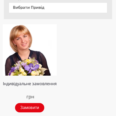
Вибрати Привід
Індивідуальне замовлення
грн
Замовити