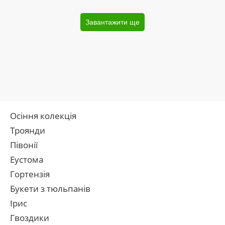
Завантажити ще
Осіння колекція
Троянди
Півонії
Еустома
Гортензія
Букети з тюльпанів
Ірис
Гвоздики