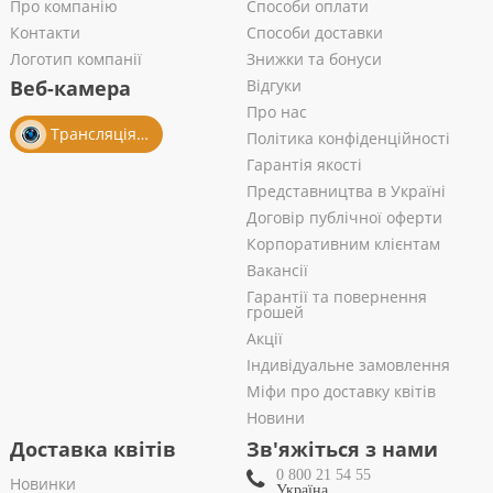
Про компанію
Способи оплати
Контакти
Способи доставки
Логотип компанії
Знижки та бонуси
Веб-камера
Відгуки
Про нас
Трансляція із салону
Політика конфіденційності
Гарантія якості
Представництва в Україні
Договір публічної оферти
Корпоративним клієнтам
Вакансії
Гарантії та повернення
грошей
Акції
Індивідуальне замовлення
Міфи про доставку квітів
Новини
Доставка квітів
Зв'яжіться з нами
0 800 21 54 55
Новинки
Україна