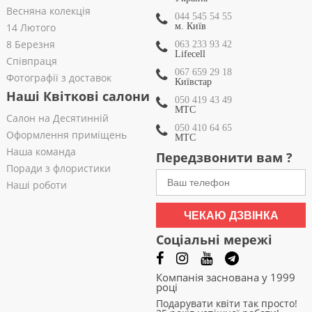
Весняна колекція
044 545 54 55
14 Лютого
м. Київ
8 Березня
063 233 93 42
Lifecell
Співпраця
067 659 29 18
Фотографії з доставок
Київстар
Наші Квіткові салони
050 419 43 49
МТС
Салон на Десятинній
050 410 64 65
Оформлення приміщень
МТС
Наша команда
Передзвонити вам ?
Поради з флористики
Наші роботи
ЧЕКАЮ ДЗВІНКА
Соціальні мережі
Компанія заснована у 1999
році
Подарувати квіти так просто!