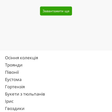
Завантажити ще
Осіння колекція
Троянди
Півонії
Еустома
Гортензія
Букети з тюльпанів
Ірис
Гвоздики