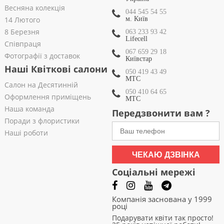
Весняна колекція
044 545 54 55
14 Лютого
м. Київ
8 Березня
063 233 93 42
Lifecell
Співпраця
067 659 29 18
Фотографії з доставок
Київстар
Наші Квіткові салони
050 419 43 49
МТС
Салон на Десятинній
050 410 64 65
Оформлення приміщень
МТС
Наша команда
Передзвонити вам ?
Поради з флористики
Наші роботи
ЧЕКАЮ ДЗВІНКА
Соціальні мережі
Компанія заснована у 1999
році
Подарувати квіти так просто!