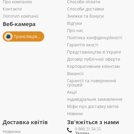
Про компанію
Способи оплати
Контакти
Способи доставки
Логотип компанії
Знижки та бонуси
Веб-камера
Відгуки
Про нас
Трансляція із салону
Політика конфіденційності
Гарантія якості
Представництва в Україні
Договір публічної оферти
Корпоративним клієнтам
Вакансії
Гарантії та повернення
грошей
Акції
Індивідуальне замовлення
Міфи про доставку квітів
Новини
Доставка квітів
Зв'яжіться з нами
0 800 21 54 55
Новинки
Україна