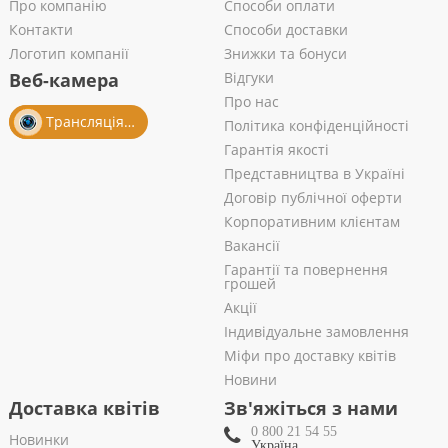
Про компанію
Способи оплати
Контакти
Способи доставки
Логотип компанії
Знижки та бонуси
Веб-камера
Відгуки
Про нас
Трансляція із салону
Політика конфіденційності
Гарантія якості
Представництва в Україні
Договір публічної оферти
Корпоративним клієнтам
Вакансії
Гарантії та повернення
грошей
Акції
Індивідуальне замовлення
Міфи про доставку квітів
Новини
Доставка квітів
Зв'яжіться з нами
0 800 21 54 55
Новинки
Україна