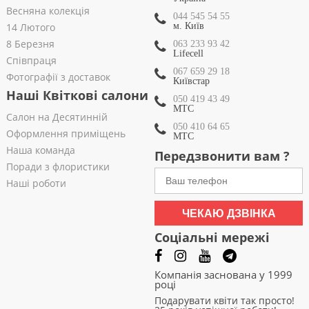
Весняна колекція
044 545 54 55
14 Лютого
м. Київ
8 Березня
063 233 93 42
Lifecell
Співпраця
067 659 29 18
Фотографії з доставок
Київстар
Наші Квіткові салони
050 419 43 49
МТС
Салон на Десятинній
050 410 64 65
Оформлення приміщень
МТС
Наша команда
Передзвонити вам ?
Поради з флористики
Наші роботи
ЧЕКАЮ ДЗВІНКА
Соціальні мережі
Компанія заснована у 1999
році
Подарувати квіти так просто!