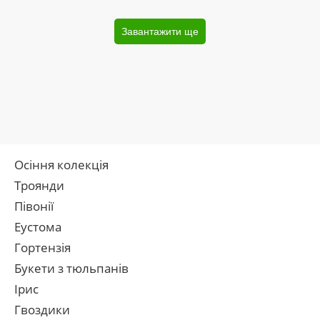
Завантажити ще
Осіння колекція
Троянди
Півонії
Еустома
Гортензія
Букети з тюльпанів
Ірис
Гвоздики