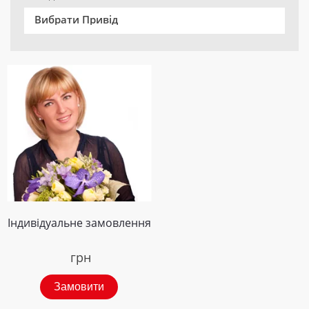
Вибрати Привід
Індивідуальне замовлення
грн
Замовити