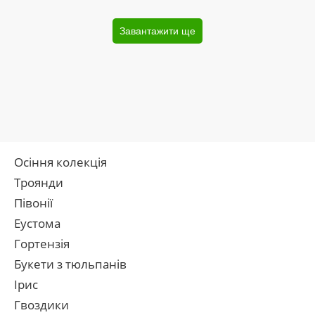
Завантажити ще
Осіння колекція
Троянди
Півонії
Еустома
Гортензія
Букети з тюльпанів
Ірис
Гвоздики