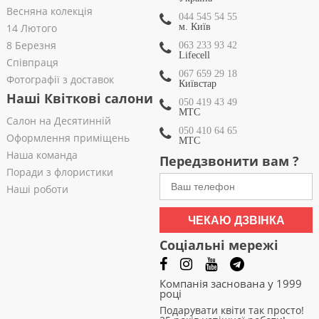
Весняна колекція
044 545 54 55
14 Лютого
м. Київ
8 Березня
063 233 93 42
Lifecell
Співпраця
067 659 29 18
Фотографії з доставок
Київстар
Наші Квіткові салони
050 419 43 49
МТС
Салон на Десятинній
050 410 64 65
Оформлення приміщень
МТС
Наша команда
Передзвонити вам ?
Поради з флористики
Наші роботи
ЧЕКАЮ ДЗВІНКА
Соціальні мережі
Компанія заснована у 1999
році
Подарувати квіти так просто!