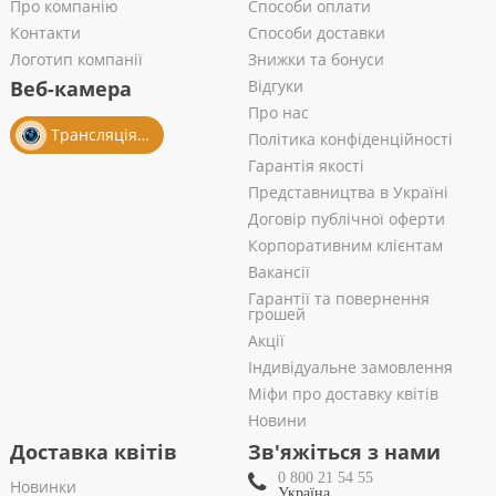
Про компанію
Способи оплати
Контакти
Способи доставки
Логотип компанії
Знижки та бонуси
Веб-камера
Відгуки
Про нас
Трансляція із салону
Політика конфіденційності
Гарантія якості
Представництва в Україні
Договір публічної оферти
Корпоративним клієнтам
Вакансії
Гарантії та повернення
грошей
Акції
Індивідуальне замовлення
Міфи про доставку квітів
Новини
Доставка квітів
Зв'яжіться з нами
0 800 21 54 55
Новинки
Україна