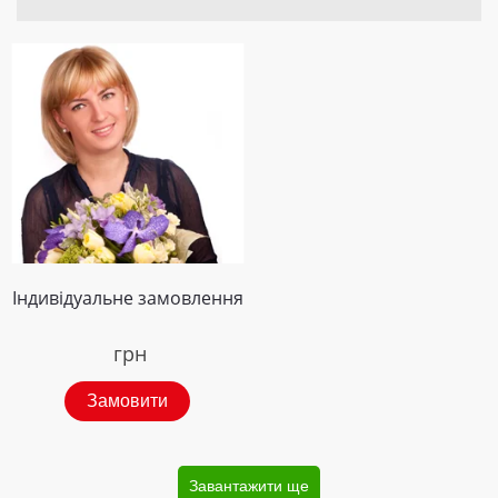
Індивідуальне замовлення
грн
Замовити
Завантажити ще