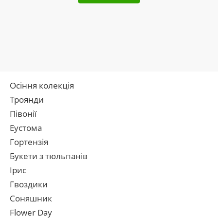
Осіння колекція
Троянди
Півонії
Еустома
Гортензія
Букети з тюльпанів
Ірис
Гвоздики
Соняшник
Flower Day