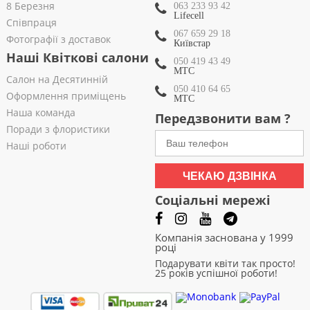
8 Березня
063 233 93 42
Lifecell
Співпраця
067 659 29 18
Фотографії з доставок
Київстар
Наші Квіткові салони
050 419 43 49
МТС
Салон на Десятинній
050 410 64 65
Оформлення приміщень
МТС
Наша команда
Передзвонити вам ?
Поради з флористики
Наші роботи
ЧЕКАЮ ДЗВІНКА
Соціальні мережі
Компанія заснована у 1999
році
Подарувати квіти так просто!
25 років успішної роботи!