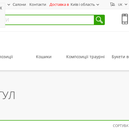
нас
Салони
Контакти
Доставка в
Київ і область
UK
X
озиції
Кошики
Композиції траурні
Букети в
ГУЛ
СОРТУВАТ