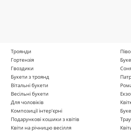
Троянди
Піво
Гортензія
Буке
Гвоздики
Сон
Букети з троянд
Патр
Вітальні букети
Рома
Весільні букети
Екзо
Для чоловіків
Квіт
Композиції інтер'єрні
Буке
Подарункові кошики з квітів
Трау
Квіти на річницю весілля
Квіт