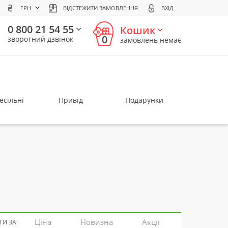
ГРН
ВІДСТЕЖИТИ ЗАМОВЛЕННЯ
ВХІД
0 800 21 54 55
Кошик
0
зворотний дзвінок
замовлень немає
есільні
Привід
Подарунки
Ціна
Новизна
Акції
И ЗА: