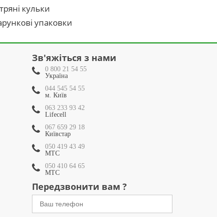
тряні кульки
рункові упаковки
Зв'яжіться з нами
0 800 21 54 55
Україна
044 545 54 55
м. Київ
063 233 93 42
Lifecell
067 659 29 18
Київстар
050 419 43 49
МТС
050 410 64 65
МТС
Передзвонити вам ?