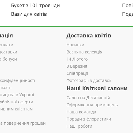
Букет з 101 троянди
Пові
Вази для квітів
Пода
ація
Доставка квітів
оплати
Новинки
доставки
Весняна колекція
а бонуси
14 Лютого
8 Березня
Співпраця
 конфіденційності
Фотографії з доставок
якості
Наші Квіткові салони
ництва в Україні
Салон на Десятинній
публічної оферти
Оформлення приміщень
ивним клієнтам
Наша команда
Поради з флористики
 та повернення грошей
Наші роботи