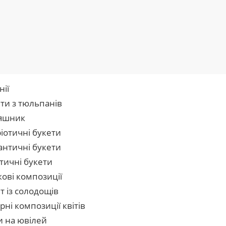
нії
ти з тюльпанів
яшник
іотичні букети
нтичні букети
тичні букети
кові композиції
т із солодощів
рні композиції квітів
и на ювілей