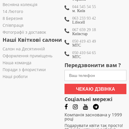
Весняна колекція
044 545 54 55
14 Лютого
м. Київ
8 Березня
063 233 93 42
Lifecell
Співпраця
067 659 29 18
Фотографії з доставок
Київстар
Наші Квіткові салони
050 419 43 49
МТС
Салон на Десятинній
050 410 64 65
Оформлення приміщень
МТС
Наша команда
Передзвонити вам ?
Поради з флористики
Наші роботи
ЧЕКАЮ ДЗВІНКА
Соціальні мережі
Компанія заснована у 1999
році
Подарувати квіти так просто!