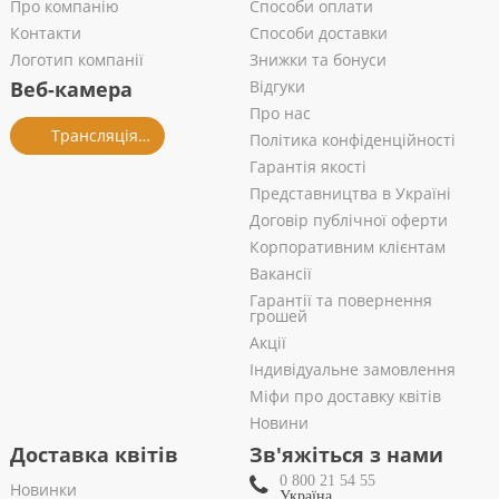
Про компанію
Способи оплати
Контакти
Способи доставки
Логотип компанії
Знижки та бонуси
Веб-камера
Відгуки
Про нас
Трансляція із салону
Політика конфіденційності
Гарантія якості
Представництва в Україні
Договір публічної оферти
Корпоративним клієнтам
Вакансії
Гарантії та повернення
грошей
Акції
Індивідуальне замовлення
Міфи про доставку квітів
Новини
Доставка квітів
Зв'яжіться з нами
0 800 21 54 55
Новинки
Україна