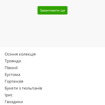
Завантажити ще
Осіння колекція
Троянди
Півонії
Еустома
Гортензія
Букети з тюльпанів
Ірис
Гвоздики