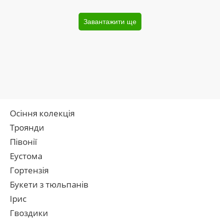
Завантажити ще
Осіння колекція
Троянди
Півонії
Еустома
Гортензія
Букети з тюльпанів
Ірис
Гвоздики