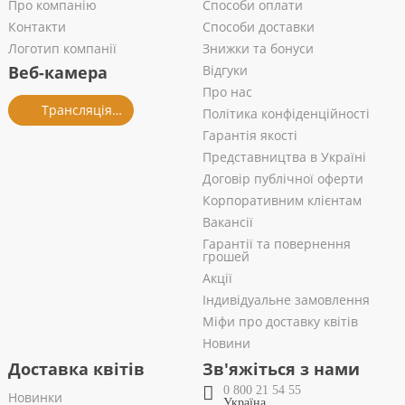
Про компанію
Способи оплати
Контакти
Способи доставки
Логотип компанії
Знижки та бонуси
Веб-камера
Відгуки
Про нас
Трансляція із салону
Політика конфіденційності
Гарантія якості
Представництва в Україні
Договір публічної оферти
Корпоративним клієнтам
Вакансії
Гарантії та повернення
грошей
Акції
Індивідуальне замовлення
Міфи про доставку квітів
Новини
Доставка квітів
Зв'яжіться з нами
0 800 21 54 55
Новинки
Україна