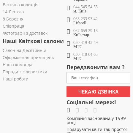
Весняна колекція
044 545 54 55
14 Лютого
м. Київ
8 Березня
063 233 93 42
Lifecell
Співпраця
067 659 29 18
Фотографії з доставок
Київстар
Наші Квіткові салони
050 419 43 49
МТС
Салон на Десятинній
050 410 64 65
Оформлення приміщень
МТС
Наша команда
Передзвонити вам ?
Поради з флористики
Наші роботи
ЧЕКАЮ ДЗВІНКА
Соціальні мережі
Компанія заснована у 1999
році
Подарувати квіти так просто!