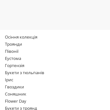
Осіння колекція
Троянди
Півонії
Еустома
Гортензія
Букети з тюльпанів
Ірис
Гвоздики
Соняшник
Flower Day
Букети з троянд