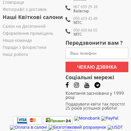
Співпраця
067 659 29 18
Фотографії з доставок
Київстар
Наші Квіткові салони
050 419 43 49
МТС
Салон на Десятинній
050 410 64 65
Оформлення приміщень
МТС
Наша команда
Передзвонити вам ?
Поради з флористики
Наші роботи
ЧЕКАЮ ДЗВІНКА
Соціальні мережі
Компанія заснована у 1999
році
Подарувати квіти так просто!
25 років успішної роботи!