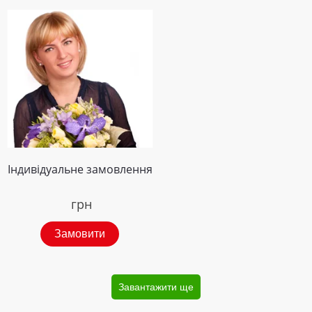
Індивідуальне замовлення
грн
Замовити
Завантажити ще