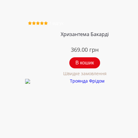
1 відгук
Хризантема Бакарді
369.00
грн
В кошик
Швидке замовлення