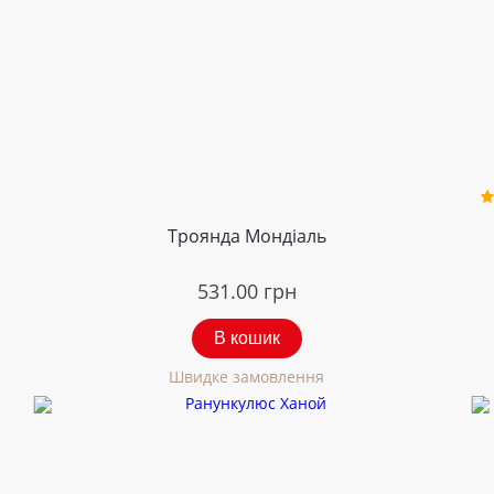
Троянда Мондіаль
531.00
грн
В кошик
Швидке замовлення