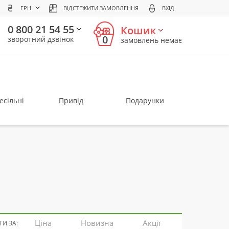
ГРН
ВІДСТЕЖИТИ ЗАМОВЛЕННЯ
ВХІД
0 800 21 54 55
Кошик
0
зворотний дзвінок
замовлень немає
есільні
Привід
Подарунки
Ціна
Новизна
Акції
И ЗА: