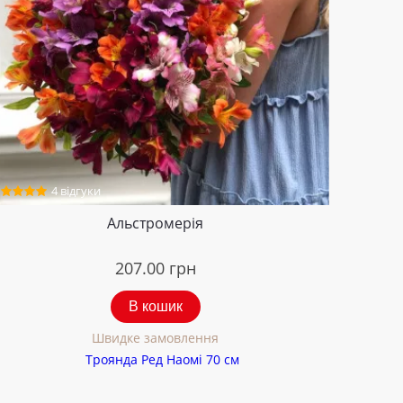
4 відгуки
Альстромерія
207.00
грн
В кошик
Швидке замовлення