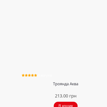
5 відгуків
Троянда Аква
213.00
грн
В кошик