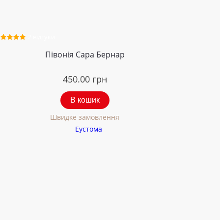
2 відгуки
Півонія Сара Бернар
450.00
грн
В кошик
Швидке замовлення