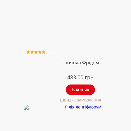
2 відгуки
Троянда Фрідом
483.00
грн
В кошик
Швидке замовлення