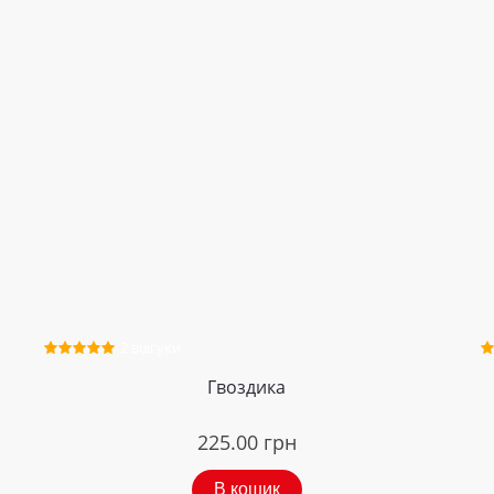
2 відгуки
Гвоздика
225.00
грн
В кошик