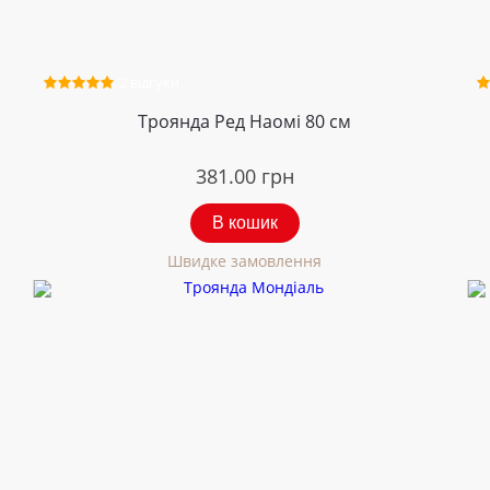
2 відгуки
Троянда Ред Наомі 80 см
381.00
грн
В кошик
Швидке замовлення