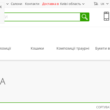
нас
Салони
Контакти
Доставка в
Київ і область
UK
X
озиції
Кошики
Композиції траурні
Букети в
JA
СОРТУВАТ