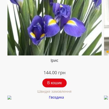
Ірис
144.00
грн
В кошик
Швидке замовлення