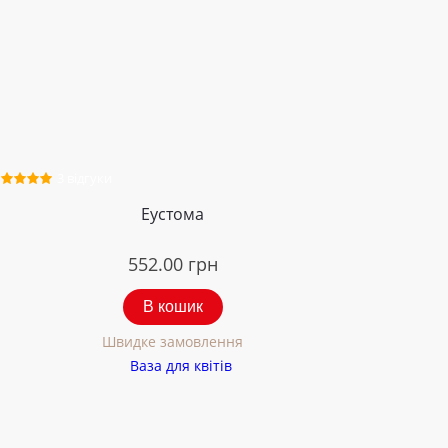
3 відгуки
Еустома
552.00
грн
В кошик
Швидке замовлення