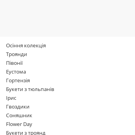
Осіння колекція
Троянди
Півонії
Еустома
Гортензія
Букети з тюльпанів
Ірис
Гвоздики
Соняшник
Flower Day
Букети з троянд