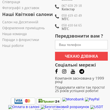
Співпраця
067 659 29 18
Фотографії з доставок
Київстар
Наші Квіткові салони
050 419 43 49
МТС
Салон на Десятинній
050 410 64 65
Оформлення приміщень
МТС
Наша команда
Передзвонити вам ?
Поради з флористики
Наші роботи
ЧЕКАЮ ДЗВІНКА
Соціальні мережі
Компанія заснована у 1999
році
Подарувати квіти так просто!
25 років успішної роботи!