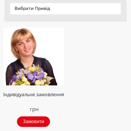
Вибрати Привід
Індивідуальне замовлення
грн
Замовити