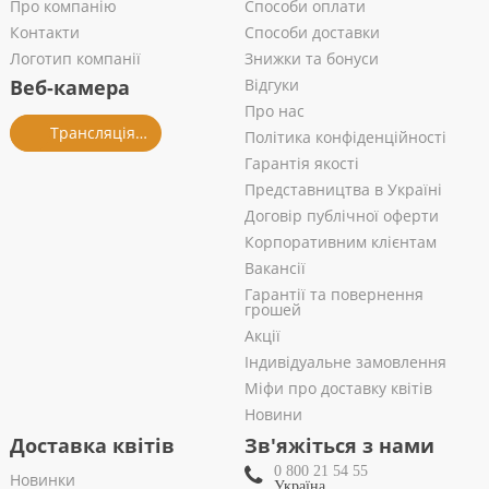
Про компанію
Способи оплати
Контакти
Способи доставки
Логотип компанії
Знижки та бонуси
Веб-камера
Відгуки
Про нас
Трансляція із салону
Політика конфіденційності
Гарантія якості
Представництва в Україні
Договір публічної оферти
Корпоративним клієнтам
Вакансії
Гарантії та повернення
грошей
Акції
Індивідуальне замовлення
Міфи про доставку квітів
Новини
Доставка квітів
Зв'яжіться з нами
0 800 21 54 55
Новинки
Україна