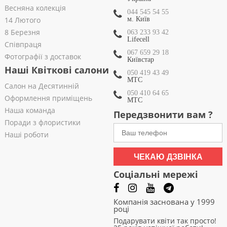
Весняна колекція
044 545 54 55
14 Лютого
м. Київ
8 Березня
063 233 93 42
Lifecell
Співпраця
067 659 29 18
Фотографії з доставок
Київстар
Наші Квіткові салони
050 419 43 49
МТС
Салон на Десятинній
050 410 64 65
Оформлення приміщень
МТС
Наша команда
Передзвонити вам ?
Поради з флористики
Наші роботи
ЧЕКАЮ ДЗВІНКА
Соціальні мережі
Компанія заснована у 1999
році
Подарувати квіти так просто!