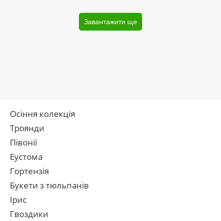
Завантажити ще
Осіння колекція
Троянди
Півонії
Еустома
Гортензія
Букети з тюльпанів
Ірис
Гвоздики