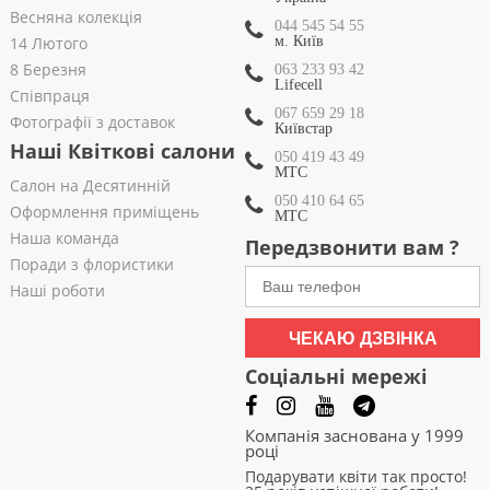
Весняна колекція
044 545 54 55
14 Лютого
м. Київ
8 Березня
063 233 93 42
Lifecell
Співпраця
067 659 29 18
Фотографії з доставок
Київстар
Наші Квіткові салони
050 419 43 49
МТС
Салон на Десятинній
050 410 64 65
Оформлення приміщень
МТС
Наша команда
Передзвонити вам ?
Поради з флористики
Наші роботи
ЧЕКАЮ ДЗВІНКА
Соціальні мережі
Компанія заснована у 1999
році
Подарувати квіти так просто!