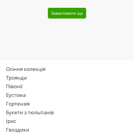
Завантажити ще
Осіння колекція
Троянди
Півонії
Еустома
Гортензія
Букети з тюльпанів
Ірис
Гвоздики