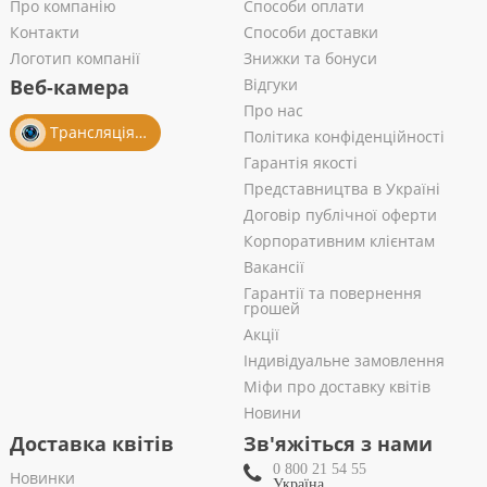
Про компанію
Способи оплати
Контакти
Способи доставки
Логотип компанії
Знижки та бонуси
Веб-камера
Відгуки
Про нас
Трансляція із салону
Політика конфіденційності
Гарантія якості
Представництва в Україні
Договір публічної оферти
Корпоративним клієнтам
Вакансії
Гарантії та повернення
грошей
Акції
Індивідуальне замовлення
Міфи про доставку квітів
Новини
Доставка квітів
Зв'яжіться з нами
0 800 21 54 55
Новинки
Україна