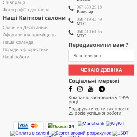
Співпраця
067 659 29 18
Фотографії з доставок
Київстар
Наші Квіткові салони
050 419 43 49
МТС
Салон на Десятинній
050 410 64 65
Оформлення приміщень
МТС
Наша команда
Передзвонити вам ?
Поради з флористики
Наші роботи
ЧЕКАЮ ДЗВІНКА
Соціальні мережі
Компанія заснована у 1999
році
Подарувати квіти так просто!
25 років успішної роботи!