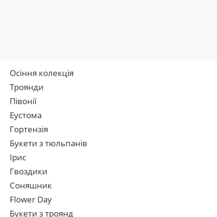
Осіння колекція
Троянди
Півонії
Еустома
Гортензія
Букети з тюльпанів
Ірис
Гвоздики
Соняшник
Flower Day
Букети з троянд