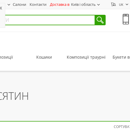
нас
Салони
Контакти
Доставка в
Київ і область
UK
X
озиції
Кошики
Композиції траурні
Букети в
УСЯТИН
СОРТУВАТ