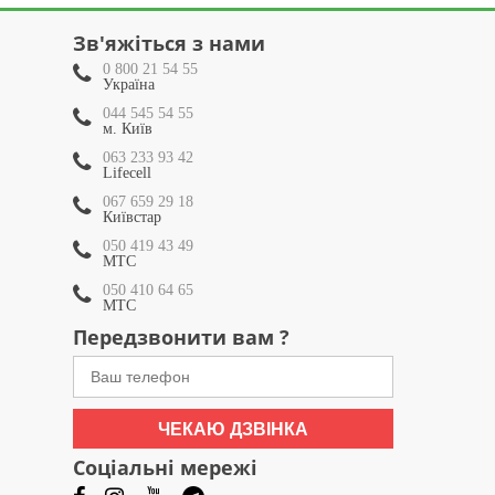
Зв'яжіться з нами
0 800 21 54 55
Україна
044 545 54 55
м. Київ
063 233 93 42
Lifecell
067 659 29 18
Київстар
050 419 43 49
МТС
050 410 64 65
МТС
Передзвонити вам ?
ЧЕКАЮ ДЗВІНКА
Соціальні мережі