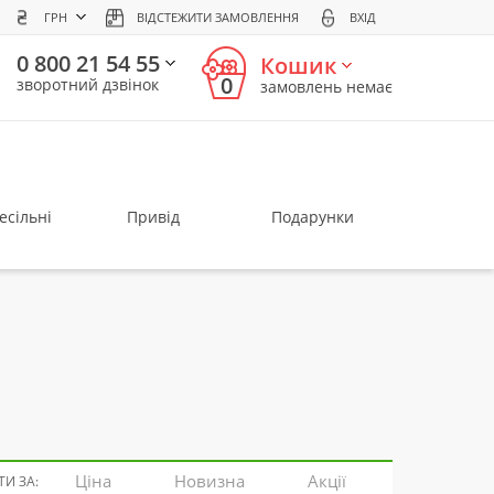
ГРН
ВІДСТЕЖИТИ ЗАМОВЛЕННЯ
ВХІД
0 800 21 54 55
Кошик
0
зворотний дзвінок
замовлень немає
есільні
Привід
Подарунки
Ціна
Новизна
Акції
И ЗА: