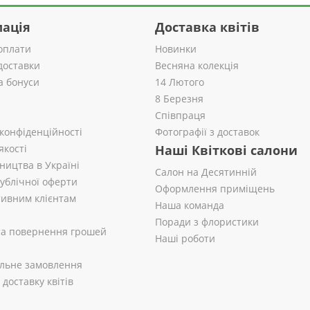
ація
Доставка квітів
оплати
Новинки
доставки
Весняна колекція
а бонуси
14 Лютого
8 Березня
Співпраця
 конфіденційності
Фотографії з доставок
якості
Наші Квіткові салони
ництва в Україні
Салон на Десятинній
публічної оферти
Оформлення приміщень
ивним клієнтам
Наша команда
Поради з флористики
 та повернення грошей
Наші роботи
альне замовлення
доставку квітів