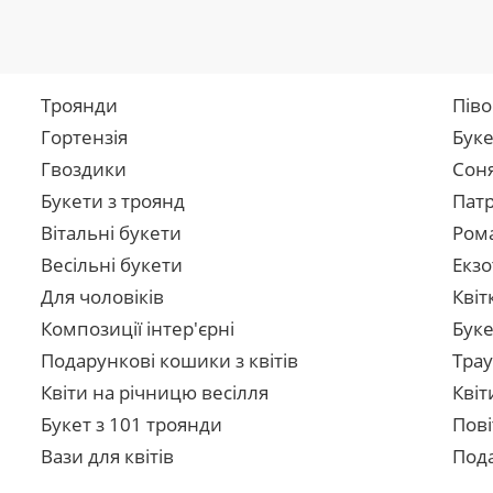
Троянди
Піво
Гортензія
Буке
Гвоздики
Сон
Букети з троянд
Патр
Вітальні букети
Рома
Весільні букети
Екзо
Для чоловіків
Квіт
Композиції інтер'єрні
Буке
Подарункові кошики з квітів
Трау
Квіти на річницю весілля
Квіт
Букет з 101 троянди
Пові
Вази для квітів
Пода