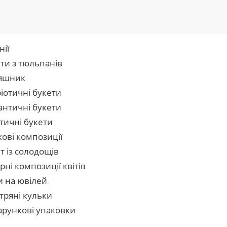
нії
ти з тюльпанів
яшник
іотичні букети
нтичні букети
тичні букети
кові композиції
т із солодощів
рні композиції квітів
и на ювілей
тряні кульки
рункові упаковки