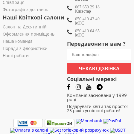
Співпраця
067 659 29 18
Фотографії з доставок
Київстар
Наші Квіткові салони
050 419 43 49
МТС
Салон на Десятинній
050 410 64 65
Оформлення приміщень
МТС
Наша команда
Передзвонити вам ?
Поради з флористики
Наші роботи
ЧЕКАЮ ДЗВІНКА
Соціальні мережі
Компанія заснована у 1999
році
Подарувати квіти так просто!
25 років успішної роботи!