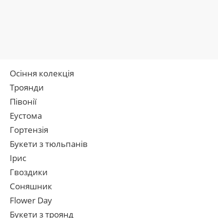
Осіння колекція
Троянди
Півонії
Еустома
Гортензія
Букети з тюльпанів
Ірис
Гвоздики
Соняшник
Flower Day
Букети з троянд