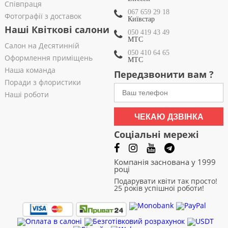
Співпраця
067 659 29 18
Фотографії з доставок
Київстар
Наші Квіткові салони
050 419 43 49
МТС
Салон на Десятинній
050 410 64 65
Оформлення приміщень
МТС
Наша команда
Передзвонити вам ?
Поради з флористики
Наші роботи
ЧЕКАЮ ДЗВІНКА
Соціальні мережі
Компанія заснована у 1999
році
Подарувати квіти так просто!
25 років успішної роботи!