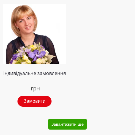
Індивідуальне замовлення
грн
Замовити
Завантажити ще