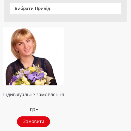
Вибрати Привід
Індивідуальне замовлення
грн
Замовити