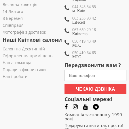
Весняна колекція
044 545 54 55
14 Лютого
м. Київ
8 Березня
063 233 93 42
Lifecell
Співпраця
067 659 29 18
Фотографії з доставок
Київстар
Наші Квіткові салони
050 419 43 49
МТС
Салон на Десятинній
050 410 64 65
Оформлення приміщень
МТС
Наша команда
Передзвонити вам ?
Поради з флористики
Наші роботи
ЧЕКАЮ ДЗВІНКА
Соціальні мережі
Компанія заснована у 1999
році
Подарувати квіти так просто!