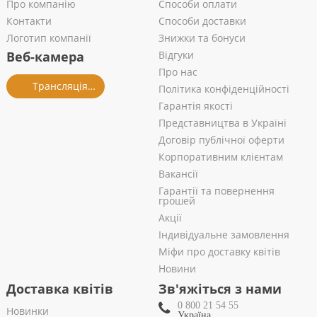
Про компанію
Способи оплати
Контакти
Способи доставки
Логотип компанії
Знижки та бонуси
Веб-камера
Відгуки
Про нас
Трансляція із салону
Політика конфіденційності
Гарантія якості
Представництва в Україні
Договір публічної оферти
Корпоративним клієнтам
Вакансії
Гарантії та повернення
грошей
Акції
Індивідуальне замовлення
Міфи про доставку квітів
Новини
Доставка квітів
Зв'яжіться з нами
0 800 21 54 55
Новинки
Україна