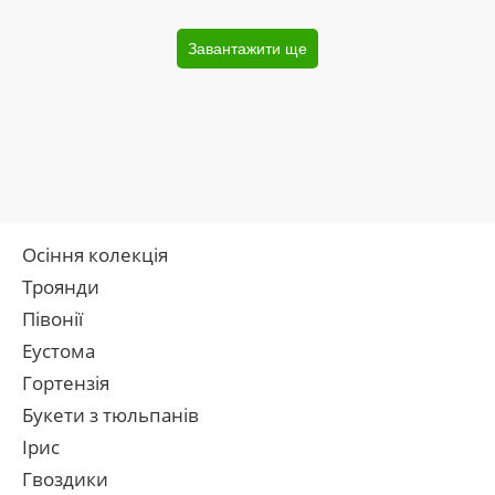
Завантажити ще
Осіння колекція
Троянди
Півонії
Еустома
Гортензія
Букети з тюльпанів
Ірис
Гвоздики