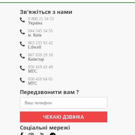
Зв'яжіться з нами
0 800 21 54 55
Україна
044 545 54 55
м. Київ
063 233 93 42
Lifecell
067 659 29 18
Київстар
050 419 43 49
МТС
050 410 64 65
МТС
Передзвонити вам ?
ЧЕКАЮ ДЗВІНКА
Соціальні мережі