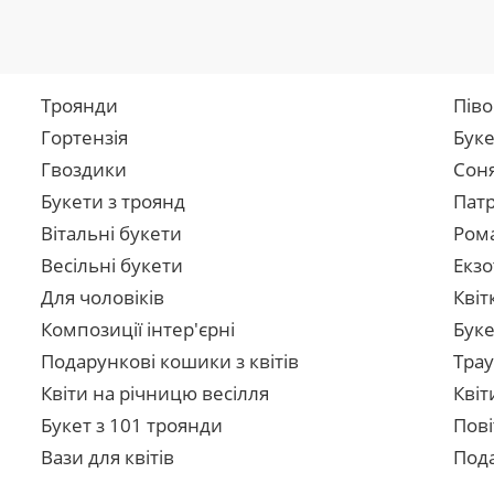
Троянди
Піво
Гортензія
Буке
Гвоздики
Сон
Букети з троянд
Патр
Вітальні букети
Рома
Весільні букети
Екзо
Для чоловіків
Квіт
Композиції інтер'єрні
Буке
Подарункові кошики з квітів
Трау
Квіти на річницю весілля
Квіт
Букет з 101 троянди
Пові
Вази для квітів
Пода