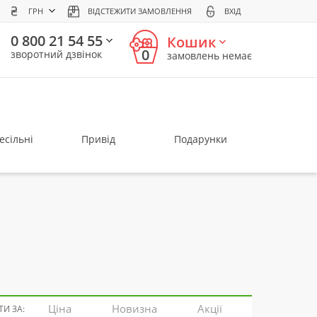
ГРН
ВІДСТЕЖИТИ ЗАМОВЛЕННЯ
ВХІД
0 800 21 54 55
Кошик
0
зворотний дзвінок
замовлень немає
есільні
Привід
Подарунки
Ціна
Новизна
Акції
И ЗА: