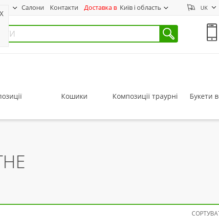
нас
Салони
Контакти
Доставка в
Київ і область
UK
X
озиції
Кошики
Композиції траурні
Букети в
ТНЕ
СОРТУВАТ