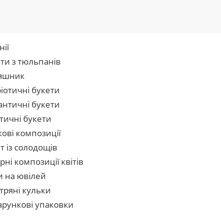
нії
ти з тюльпанів
яшник
іотичні букети
нтичні букети
тичні букети
кові композиції
т із солодощів
рні композиції квітів
и на ювілей
тряні кульки
рункові упаковки