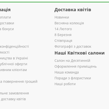
ація
Доставка квітів
оплати
Новинки
доставки
Весняна колекція
а бонуси
14 Лютого
8 Березня
Співпраця
 конфіденційності
Фотографії з доставок
якості
Наші Квіткові салони
ництва в Україні
Салон на Десятинній
публічної оферти
Оформлення приміщень
ивним клієнтам
Наша команда
Поради з флористики
 та повернення грошей
Наші роботи
альне замовлення
доставку квітів