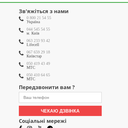
Зв'яжіться з нами
0 800 21 54 55
Україна
044 545 54 55
м. Київ
063 233 93 42
Lifecell
067 659 29 18
Київстар
050 419 43 49
МТС
050 410 64 65
МТС
Передзвонити вам ?
ЧЕКАЮ ДЗВІНКА
Соціальні мережі