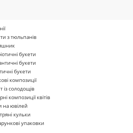
нії
ти з тюльпанів
яшник
іотичні букети
нтичні букети
тичні букети
кові композиції
т із солодощів
рні композиції квітів
и на ювілей
тряні кульки
рункові упаковки