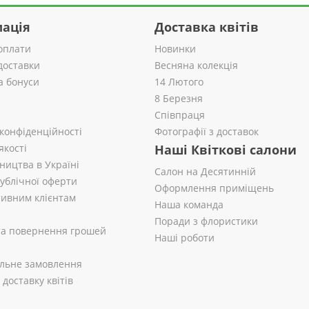
ація
Доставка квітів
оплати
Новинки
доставки
Весняна колекція
а бонуси
14 Лютого
8 Березня
Співпраця
 конфіденційності
Фотографії з доставок
якості
Наші Квіткові салони
ництва в Україні
Салон на Десятинній
публічної оферти
Оформлення приміщень
ивним клієнтам
Наша команда
Поради з флористики
 та повернення грошей
Наші роботи
альне замовлення
доставку квітів