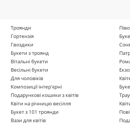
Троянди
Піво
Гортензія
Буке
Гвоздики
Сон
Букети з троянд
Патр
Вітальні букети
Рома
Весільні букети
Екзо
Для чоловіків
Квіт
Композиції інтер'єрні
Буке
Подарункові кошики з квітів
Трау
Квіти на річницю весілля
Квіт
Букет з 101 троянди
Пові
Вази для квітів
Пода