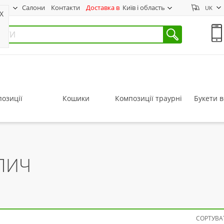
нас
Салони
Контакти
Доставка в
Київ і область
UK
X
озиції
Кошики
Композиції траурні
Букети в
АЛИЧ
СОРТУВАТ