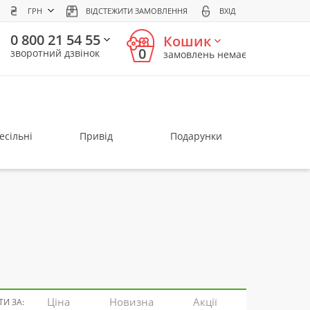
ГРН
ВІДСТЕЖИТИ ЗАМОВЛЕННЯ
ВХІД
0 800 21 54 55
Кошик
0
зворотний дзвінок
замовлень немає
есільні
Привід
Подарунки
Ціна
Новизна
Акції
И ЗА: