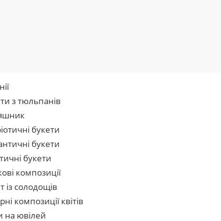
нії
ти з тюльпанів
яшник
іотичні букети
нтичні букети
тичні букети
кові композиції
т із солодощів
рні композиції квітів
и на ювілей