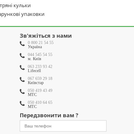
тряні кульки
рункові упаковки
Зв'яжіться з нами
0 800 21 54 55
Україна
044 545 54 55
м. Київ
063 233 93 42
Lifecell
067 659 29 18
Київстар
050 419 43 49
МТС
050 410 64 65
МТС
Передзвонити вам ?