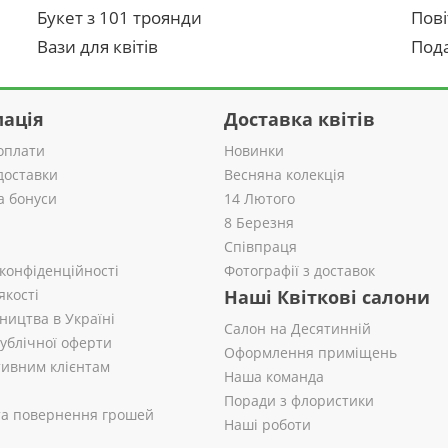
Букет з 101 троянди
Пові
Вази для квітів
Пода
ація
Доставка квітів
оплати
Новинки
доставки
Весняна колекція
а бонуси
14 Лютого
8 Березня
Співпраця
 конфіденційності
Фотографії з доставок
якості
Наші Квіткові салони
ництва в Україні
Салон на Десятинній
публічної оферти
Оформлення приміщень
ивним клієнтам
Наша команда
Поради з флористики
 та повернення грошей
Наші роботи