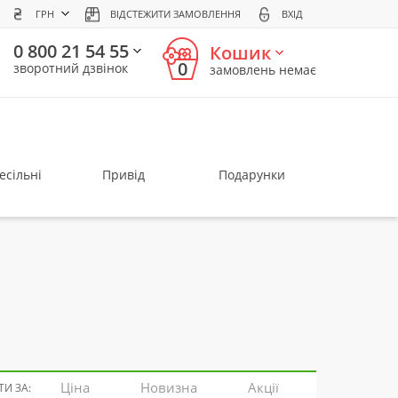
ГРН
ВІДСТЕЖИТИ ЗАМОВЛЕННЯ
ВХІД
0 800 21 54 55
Кошик
0
зворотний дзвінок
замовлень немає
есільні
Привід
Подарунки
Ціна
Новизна
Акції
И ЗА: