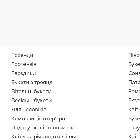
Троянди
Піво
Гортензія
Буке
Гвоздики
Сон
Букети з троянд
Патр
Вітальні букети
Рома
Весільні букети
Екзо
Для чоловіків
Квіт
Композиції інтер'єрні
Буке
Подарункові кошики з квітів
Трау
Квіти на річницю весілля
Квіт