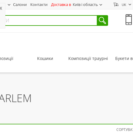
нас
Салони
Контакти
Доставка в
Київ і область
UK
X
озиції
Кошики
Композиції траурні
Букети в
AARLEM
СОРТУВАТ