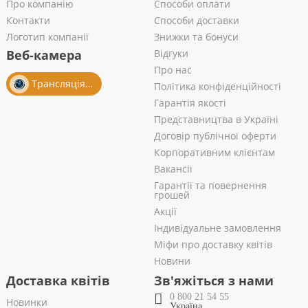
Про компанію
Способи оплати
Контакти
Способи доставки
Логотип компанії
Знижки та бонуси
Веб-камера
Відгуки
Про нас
Трансляція із салону
Політика конфіденційності
Гарантія якості
Представництва в Україні
Договір публічної оферти
Корпоративним клієнтам
Вакансії
Гарантії та повернення
грошей
Акції
Індивідуальне замовлення
Міфи про доставку квітів
Новини
Доставка квітів
Зв'яжіться з нами
0 800 21 54 55
Новинки
Україна