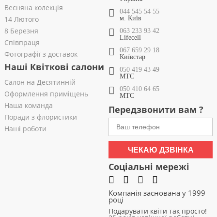
Весняна колекція
044 545 54 55
14 Лютого
м. Київ
8 Березня
063 233 93 42
Lifecell
Співпраця
067 659 29 18
Фотографії з доставок
Київстар
Наші Квіткові салони
050 419 43 49
МТС
Салон на Десятинній
050 410 64 65
Оформлення приміщень
МТС
Наша команда
Передзвонити вам ?
Поради з флористики
Наші роботи
ЧЕКАЮ ДЗВІНКА
Соціальні мережі
Компанія заснована у 1999
році
Подарувати квіти так просто!