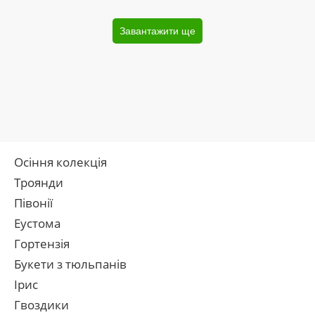
Завантажити ще
Осіння колекція
Троянди
Півонії
Еустома
Гортензія
Букети з тюльпанів
Ірис
Гвоздики