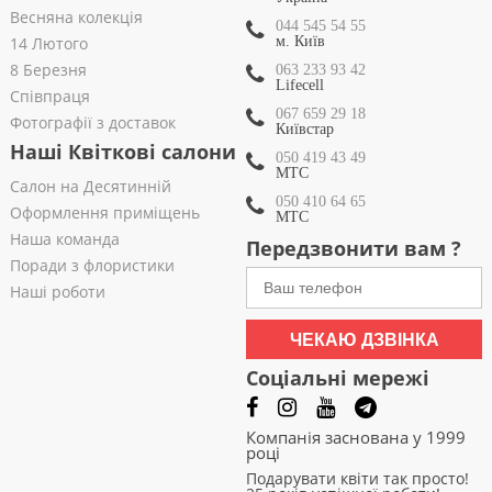
Весняна колекція
044 545 54 55
14 Лютого
м. Київ
8 Березня
063 233 93 42
Lifecell
Співпраця
067 659 29 18
Фотографії з доставок
Київстар
Наші Квіткові салони
050 419 43 49
МТС
Салон на Десятинній
050 410 64 65
Оформлення приміщень
МТС
Наша команда
Передзвонити вам ?
Поради з флористики
Наші роботи
ЧЕКАЮ ДЗВІНКА
Соціальні мережі
Компанія заснована у 1999
році
Подарувати квіти так просто!