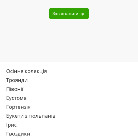
Завантажити ще
Осіння колекція
Троянди
Півонії
Еустома
Гортензія
Букети з тюльпанів
Ірис
Гвоздики