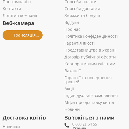
Про компанію
Способи оплати
Контакти
Способи доставки
Логотип компанії
Знижки та бонуси
Веб-камера
Відгуки
Про нас
Трансляція із салону
Політика конфіденційності
Гарантія якості
Представництва в Україні
Договір публічної оферти
Корпоративним клієнтам
Вакансії
Гарантії та повернення
грошей
Акції
Індивідуальне замовлення
Міфи про доставку квітів
Новини
Доставка квітів
Зв'яжіться з нами
0 800 21 54 55
Новинки
Україна