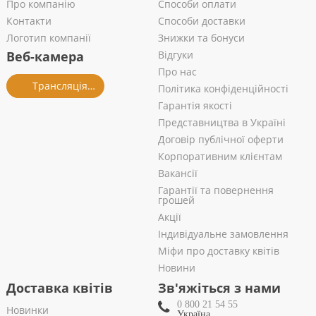
Про компанію
Способи оплати
Контакти
Способи доставки
Логотип компанії
Знижки та бонуси
Веб-камера
Відгуки
Про нас
Трансляція із салону
Політика конфіденційності
Гарантія якості
Представництва в Україні
Договір публічної оферти
Корпоративним клієнтам
Вакансії
Гарантії та повернення
грошей
Акції
Індивідуальне замовлення
Міфи про доставку квітів
Новини
Доставка квітів
Зв'яжіться з нами
0 800 21 54 55
Новинки
Україна