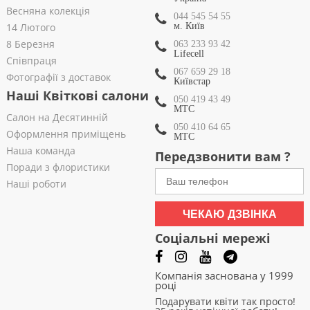
Весняна колекція
044 545 54 55
14 Лютого
м. Київ
8 Березня
063 233 93 42
Lifecell
Співпраця
067 659 29 18
Фотографії з доставок
Київстар
Наші Квіткові салони
050 419 43 49
МТС
Салон на Десятинній
050 410 64 65
Оформлення приміщень
МТС
Наша команда
Передзвонити вам ?
Поради з флористики
Наші роботи
ЧЕКАЮ ДЗВІНКА
Соціальні мережі
Компанія заснована у 1999
році
Подарувати квіти так просто!