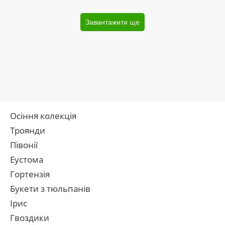
Завантажити ще
Осіння колекція
Троянди
Півонії
Еустома
Гортензія
Букети з тюльпанів
Ірис
Гвоздики