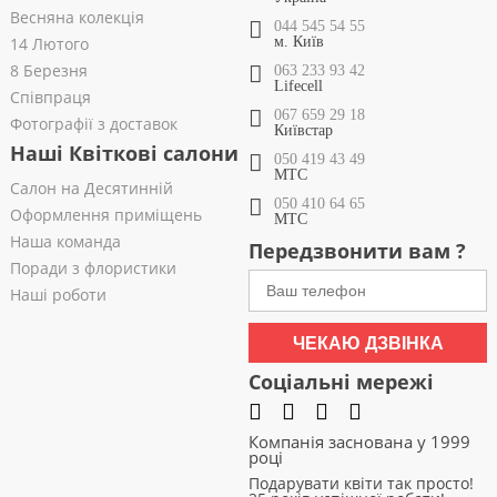
Весняна колекція
044 545 54 55
14 Лютого
м. Київ
8 Березня
063 233 93 42
Lifecell
Співпраця
067 659 29 18
Фотографії з доставок
Київстар
Наші Квіткові салони
050 419 43 49
МТС
Салон на Десятинній
050 410 64 65
Оформлення приміщень
МТС
Наша команда
Передзвонити вам ?
Поради з флористики
Наші роботи
ЧЕКАЮ ДЗВІНКА
Соціальні мережі
Компанія заснована у 1999
році
Подарувати квіти так просто!