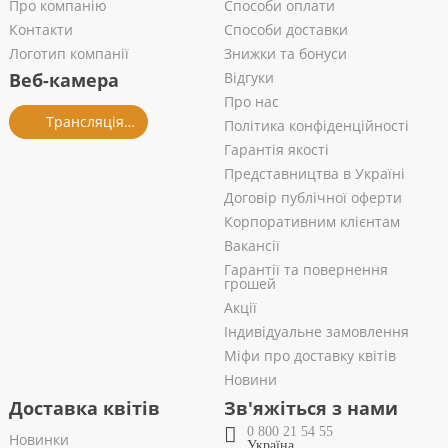
Про компанію
Способи оплати
Контакти
Способи доставки
Логотип компанії
Знижки та бонуси
Веб-камера
Відгуки
Про нас
Трансляція із салону
Політика конфіденційності
Гарантія якості
Представництва в Україні
Договір публічної оферти
Корпоративним клієнтам
Вакансії
Гарантії та повернення
грошей
Акції
Індивідуальне замовлення
Міфи про доставку квітів
Новини
Доставка квітів
Зв'яжіться з нами
0 800 21 54 55
Новинки
Україна