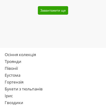
Завантажити ще
Осіння колекція
Троянди
Півонії
Еустома
Гортензія
Букети з тюльпанів
Ірис
Гвоздики