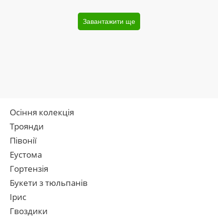
Завантажити ще
Осіння колекція
Троянди
Півонії
Еустома
Гортензія
Букети з тюльпанів
Ірис
Гвоздики