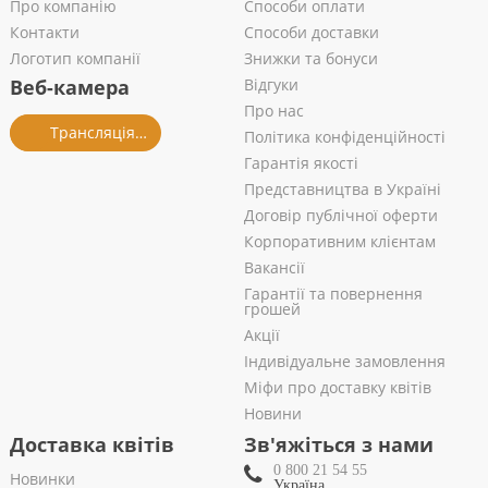
Про компанію
Способи оплати
Контакти
Способи доставки
Логотип компанії
Знижки та бонуси
Веб-камера
Відгуки
Про нас
Трансляція із салону
Політика конфіденційності
Гарантія якості
Представництва в Україні
Договір публічної оферти
Корпоративним клієнтам
Вакансії
Гарантії та повернення
грошей
Акції
Індивідуальне замовлення
Міфи про доставку квітів
Новини
Доставка квітів
Зв'яжіться з нами
0 800 21 54 55
Новинки
Україна