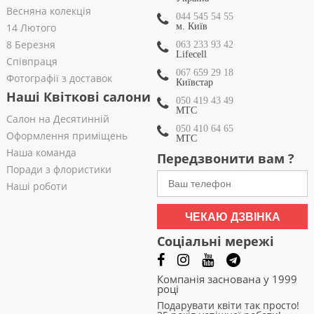
Весняна колекція
044 545 54 55
14 Лютого
м. Київ
8 Березня
063 233 93 42
Lifecell
Співпраця
067 659 29 18
Фотографії з доставок
Київстар
Наші Квіткові салони
050 419 43 49
МТС
Салон на Десятинній
050 410 64 65
Оформлення приміщень
МТС
Наша команда
Передзвонити вам ?
Поради з флористики
Наші роботи
ЧЕКАЮ ДЗВІНКА
Соціальні мережі
Компанія заснована у 1999
році
Подарувати квіти так просто!