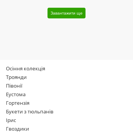
Завантажити ще
Осіння колекція
Троянди
Півонії
Еустома
Гортензія
Букети з тюльпанів
Ірис
Гвоздики