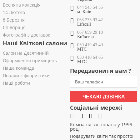
Весняна колекція
044 545 54 55
14 Лютого
м. Київ
8 Березня
063 233 93 42
Lifecell
Співпраця
067 659 29 18
Фотографії з доставок
Київстар
Наші Квіткові салони
050 419 43 49
МТС
Салон на Десятинній
050 410 64 65
Оформлення приміщень
МТС
Наша команда
Передзвонити вам ?
Поради з флористики
Наші роботи
ЧЕКАЮ ДЗВІНКА
Соціальні мережі
Компанія заснована у 1999
році
Подарувати квіти так просто!