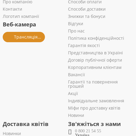
Про компанію
Способи оплати
Контакти
Способи доставки
Логотип компанії
Знижки та бонуси
Веб-камера
Відгуки
Про нас
Трансляція із салону
Політика конфіденційності
Гарантія якості
Представництва в Україні
Договір публічної оферти
Корпоративним клієнтам
Вакансії
Гарантії та повернення
грошей
Акції
Індивідуальне замовлення
Міфи про доставку квітів
Новини
Доставка квітів
Зв'яжіться з нами
0 800 21 54 55
Новинки
Україна