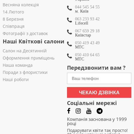
Весняна колекція
044 545 54 55
14 Лютого
м. Київ
8 Березня
063 233 93 42
Lifecell
Співпраця
067 659 29 18
Фотографії з доставок
Київстар
Наші Квіткові салони
050 419 43 49
МТС
Салон на Десятинній
050 410 64 65
Оформлення приміщень
МТС
Наша команда
Передзвонити вам ?
Поради з флористики
Наші роботи
ЧЕКАЮ ДЗВІНКА
Соціальні мережі
Компанія заснована у 1999
році
Подарувати квіти так просто!