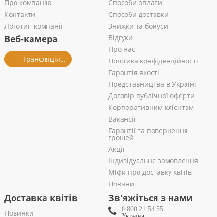
Про компанію
Способи оплати
Контакти
Способи доставки
Логотип компанії
Знижки та бонуси
Веб-камера
Відгуки
Про нас
Трансляція із салону
Політика конфіденційності
Гарантія якості
Представництва в Україні
Договір публічної оферти
Корпоративним клієнтам
Вакансії
Гарантії та повернення
грошей
Акції
Індивідуальне замовлення
Міфи про доставку квітів
Новини
Доставка квітів
Зв'яжіться з нами
0 800 21 54 55
Новинки
Україна