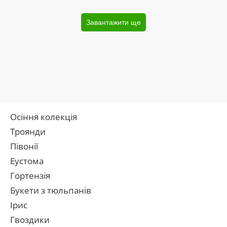
Завантажити ще
Осіння колекція
Троянди
Півонії
Еустома
Гортензія
Букети з тюльпанів
Ірис
Гвоздики