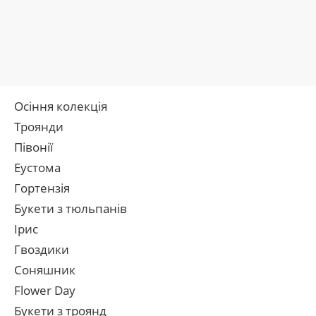
Осіння колекція
Троянди
Півонії
Еустома
Гортензія
Букети з тюльпанів
Ірис
Гвоздики
Соняшник
Flower Day
Букети з троянд