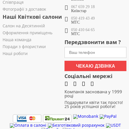
Співпраця
067 659 29 18
Фотографії з доставок
Київстар
Наші Квіткові салони
050 419 43 49
МТС
Салон на Десятинній
050 410 64 65
Оформлення приміщень
МТС
Наша команда
Передзвонити вам ?
Поради з флористики
Наші роботи
ЧЕКАЮ ДЗВІНКА
Соціальні мережі
Компанія заснована у 1999
році
Подарувати квіти так просто!
25 років успішної роботи!