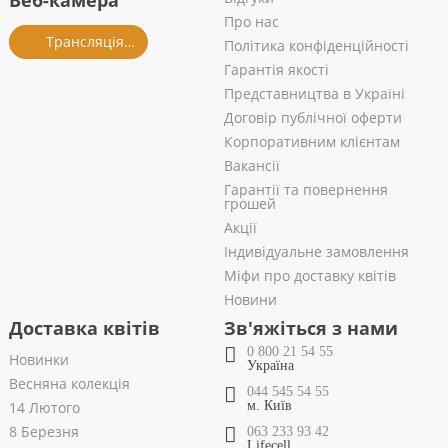
Веб-камера
Про нас
Трансляція із салону
Політика конфіденційності
Гарантія якості
Представництва в Україні
Договір публічної оферти
Корпоративним клієнтам
Вакансії
Гарантії та повернення
грошей
Акції
Індивідуальне замовлення
Міфи про доставку квітів
Новини
Доставка квітів
Зв'яжіться з нами
0 800 21 54 55
Новинки
Україна
Весняна колекція
044 545 54 55
14 Лютого
м. Київ
8 Березня
063 233 93 42
Lifecell