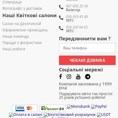
Співпраця
067 659 29 18
Фотографії з доставок
Київстар
Наші Квіткові салони
050 419 43 49
МТС
Салон на Десятинній
050 410 64 65
Оформлення приміщень
МТС
Наша команда
Передзвонити вам ?
Поради з флористики
Наші роботи
ЧЕКАЮ ДЗВІНКА
Соціальні мережі
Компанія заснована у 1999
році
Подарувати квіти так просто!
25 років успішної роботи!