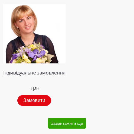
Індивідуальне замовлення
грн
Замовити
Завантажити ще