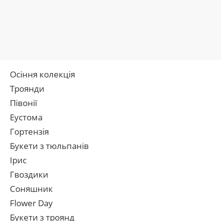
Осіння колекція
Троянди
Півонії
Еустома
Гортензія
Букети з тюльпанів
Ірис
Гвоздики
Соняшник
Flower Day
Букети з троянд