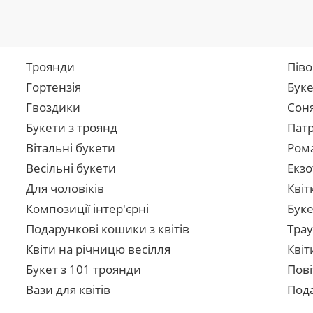
Троянди
Піво
Гортензія
Буке
Гвоздики
Сон
Букети з троянд
Патр
Вітальні букети
Рома
Весільні букети
Екзо
Для чоловіків
Квіт
Композиції інтер'єрні
Буке
Подарункові кошики з квітів
Трау
Квіти на річницю весілля
Квіт
Букет з 101 троянди
Пові
Вази для квітів
Пода