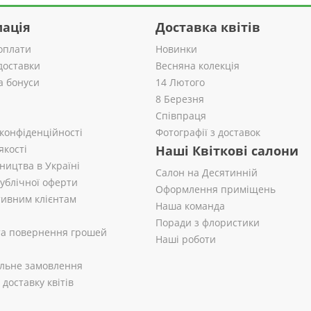
ація
Доставка квітів
оплати
Новинки
доставки
Весняна колекція
а бонуси
14 Лютого
8 Березня
Співпраця
 конфіденційності
Фотографії з доставок
якості
Наші Квіткові салони
ництва в Україні
Салон на Десятинній
публічної оферти
Оформлення приміщень
ивним клієнтам
Наша команда
Поради з флористики
 та повернення грошей
Наші роботи
альне замовлення
доставку квітів