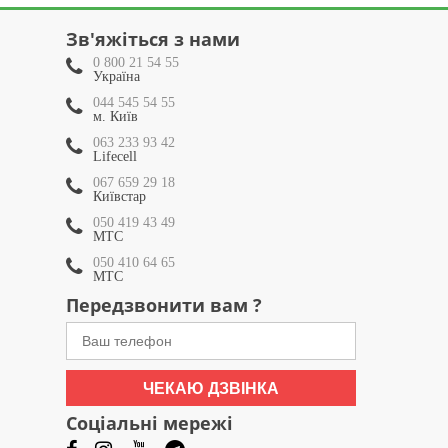
Зв'яжіться з нами
0 800 21 54 55
Україна
044 545 54 55
м. Київ
063 233 93 42
Lifecell
067 659 29 18
Київстар
050 419 43 49
МТС
050 410 64 65
МТС
Передзвонити вам ?
ЧЕКАЮ ДЗВІНКА
Соціальні мережі