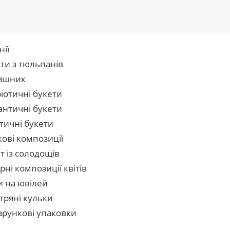
нії
ти з тюльпанів
яшник
іотичні букети
нтичні букети
тичні букети
кові композиції
т із солодощів
рні композиції квітів
и на ювілей
тряні кульки
рункові упаковки