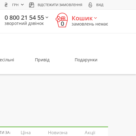
ГРН
ВІДСТЕЖИТИ ЗАМОВЛЕННЯ
ВХІД
0 800 21 54 55
Кошик
0
зворотний дзвінок
замовлень немає
есільні
Привід
Подарунки
Ціна
Новизна
Акції
И ЗА: