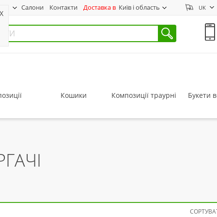
нас
Салони
Контакти
Доставка в
Київ і область
UK
X
озиції
Кошики
Композиції траурні
Букети в
РГАЧІ
СОРТУВАТ