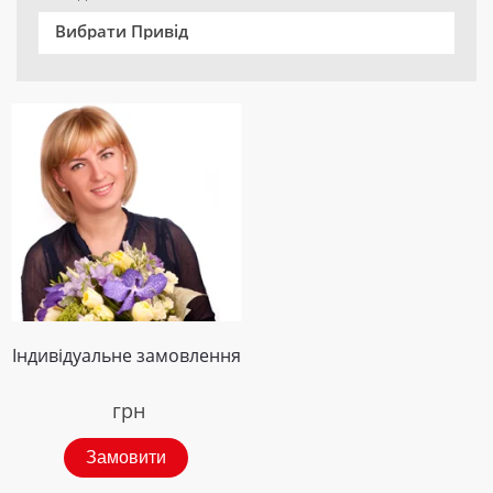
Вибрати Привід
Індивідуальне замовлення
грн
Замовити