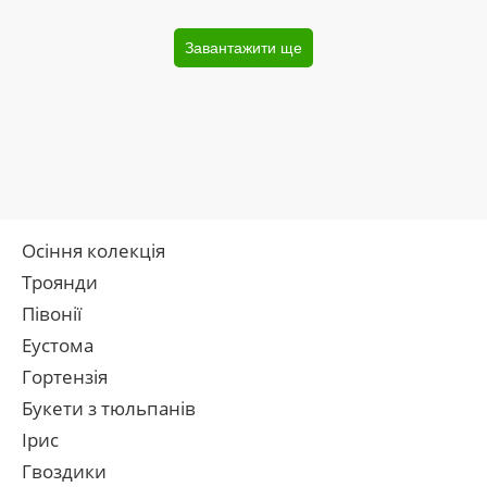
Завантажити ще
Осіння колекція
Троянди
Півонії
Еустома
Гортензія
Букети з тюльпанів
Ірис
Гвоздики