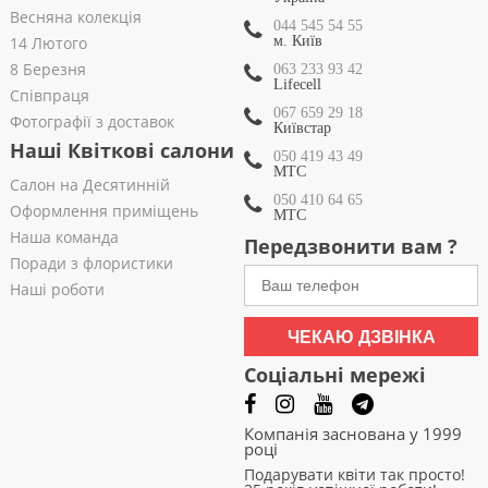
Весняна колекція
044 545 54 55
14 Лютого
м. Київ
8 Березня
063 233 93 42
Lifecell
Співпраця
067 659 29 18
Фотографії з доставок
Київстар
Наші Квіткові салони
050 419 43 49
МТС
Салон на Десятинній
050 410 64 65
Оформлення приміщень
МТС
Наша команда
Передзвонити вам ?
Поради з флористики
Наші роботи
ЧЕКАЮ ДЗВІНКА
Соціальні мережі
Компанія заснована у 1999
році
Подарувати квіти так просто!