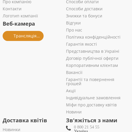
Про компанію
Способи оплати
Контакти
Способи доставки
Логотип компанії
Знижки та бонуси
Веб-камера
Відгуки
Про нас
Трансляція із салону
Політика конфіденційності
Гарантія якості
Представництва в Україні
Договір публічної оферти
Корпоративним клієнтам
Вакансії
Гарантії та повернення
грошей
Акції
Індивідуальне замовлення
Міфи про доставку квітів
Новини
Доставка квітів
Зв'яжіться з нами
0 800 21 54 55
Новинки
Україна