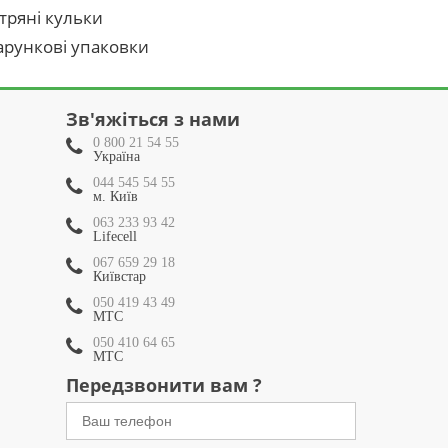
тряні кульки
рункові упаковки
Зв'яжіться з нами
0 800 21 54 55
Україна
044 545 54 55
м. Київ
063 233 93 42
Lifecell
067 659 29 18
Київстар
050 419 43 49
МТС
050 410 64 65
МТС
Передзвонити вам ?