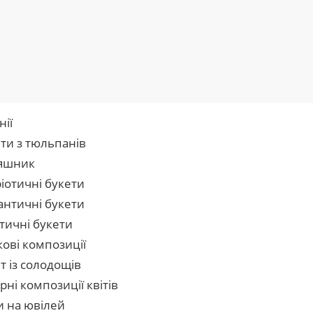
нії
ти з тюльпанів
яшник
іотичні букети
нтичні букети
тичні букети
кові композиції
т із солодощів
рні композиції квітів
и на ювілей