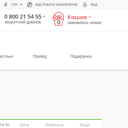
ГРН
ВІДСТЕЖИТИ ЗАМОВЛЕННЯ
ВХІД
0 800 21 54 55
Кошик
0
зворотний дзвінок
замовлень немає
есільні
Привід
Подарунки
Ціна
Новизна
Акції
И ЗА: