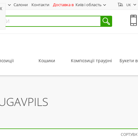
нас
Салони
Контакти
Доставка в
Київ і область
UK
X
озиції
Кошики
Композиції траурні
Букети в
UGAVPILS
СОРТУВАТ