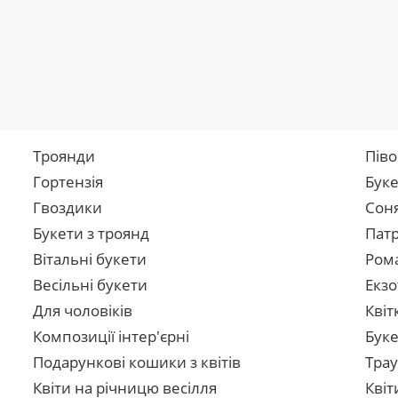
Троянди
Піво
Гортензія
Буке
Гвоздики
Сон
Букети з троянд
Патр
Вітальні букети
Рома
Весільні букети
Екзо
Для чоловіків
Квіт
Композиції інтер'єрні
Буке
Подарункові кошики з квітів
Трау
Квіти на річницю весілля
Квіт