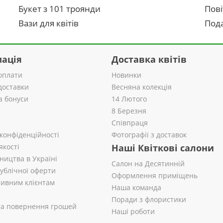
Букет з 101 троянди
Пові
Вази для квітів
Пода
ація
Доставка квітів
оплати
Новинки
доставки
Весняна колекція
а бонуси
14 Лютого
8 Березня
Співпраця
 конфіденційності
Фотографії з доставок
якості
Наші Квіткові салони
ництва в Україні
Салон на Десятинній
публічної оферти
Оформлення приміщень
ивним клієнтам
Наша команда
Поради з флористики
 та повернення грошей
Наші роботи