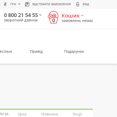
ГРН
ВІДСТЕЖИТИ ЗАМОВЛЕННЯ
ВХІД
0 800 21 54 55
Кошик
0
зворотний дзвінок
замовлень немає
есільні
Привід
Подарунки
Ціна
Новизна
Акції
И ЗА: