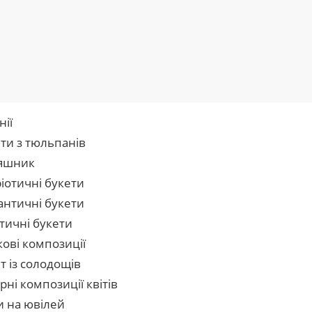
нії
ти з тюльпанів
яшник
іотичні букети
нтичні букети
тичні букети
кові композиції
т із солодощів
рні композиції квітів
и на ювілей