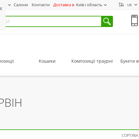
нас
Салони
Контакти
Доставка в
Київ і область
UK
X
озиції
Кошики
Композиції траурні
Букети в
РВІН
СОРТУВАТ