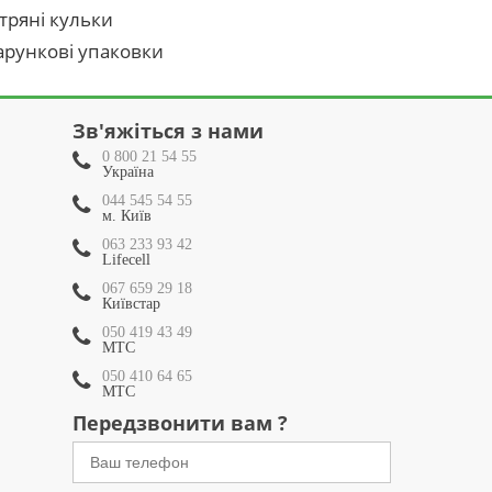
тряні кульки
рункові упаковки
Зв'яжіться з нами
0 800 21 54 55
Україна
044 545 54 55
м. Київ
063 233 93 42
Lifecell
067 659 29 18
Київстар
050 419 43 49
МТС
050 410 64 65
МТС
Передзвонити вам ?