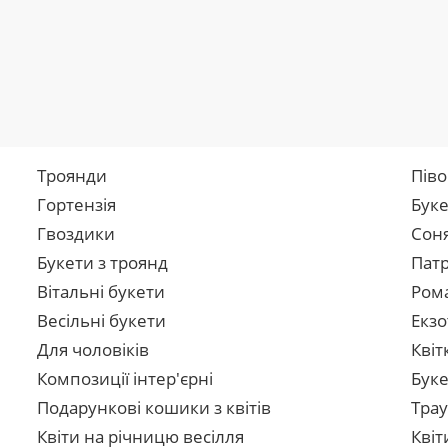
Троянди
Піво
Гортензія
Буке
Гвоздики
Сон
Букети з троянд
Патр
Вітальні букети
Рома
Весільні букети
Екзо
Для чоловіків
Квіт
Композиції інтер'єрні
Буке
Подарункові кошики з квітів
Трау
Квіти на річницю весілля
Квіт