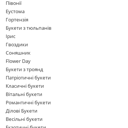
Півонії
Еустома
Гортензія
Букети з тюльпанів
Ірис
Гвоздики
Соняшник
Flower Day
Букети з троянд
Патріотичні букети
Класичні букети
Вітальні букети
Романтичні букети
Ділові Букети
Весільні букети
Екзотичні букети