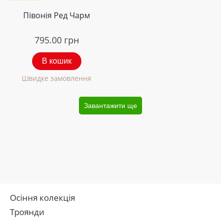
Півонія Ред Чарм
795.00
грн
В кошик
Швидке замовлення
Завантажити ще
Осіння колекція
Троянди