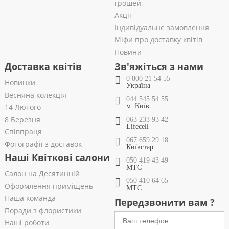
грошей
Акції
Індивідуальне замовлення
Міфи про доставку квітів
Новини
Доставка квітів
Зв'яжіться з нами
0 800 21 54 55
Новинки
Україна
Весняна колекція
044 545 54 55
14 Лютого
м. Київ
8 Березня
063 233 93 42
Lifecell
Співпраця
067 659 29 18
Фотографії з доставок
Київстар
Наші Квіткові салони
050 419 43 49
МТС
Салон на Десятинній
050 410 64 65
Оформлення приміщень
МТС
Наша команда
Передзвонити вам ?
Поради з флористики
Наші роботи