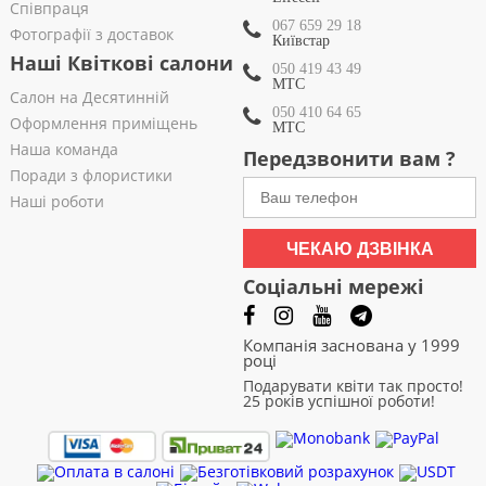
Співпраця
067 659 29 18
Фотографії з доставок
Київстар
Наші Квіткові салони
050 419 43 49
МТС
Салон на Десятинній
050 410 64 65
Оформлення приміщень
МТС
Наша команда
Передзвонити вам ?
Поради з флористики
Наші роботи
ЧЕКАЮ ДЗВІНКА
Соціальні мережі
Компанія заснована у 1999
році
Подарувати квіти так просто!
25 років успішної роботи!