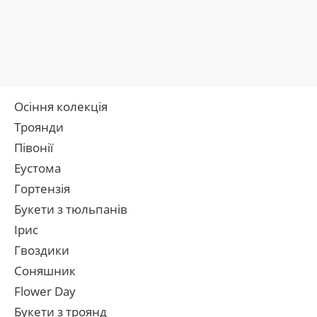
Осіння колекція
Троянди
Півонії
Еустома
Гортензія
Букети з тюльпанів
Ірис
Гвоздики
Соняшник
Flower Day
Букети з троянд