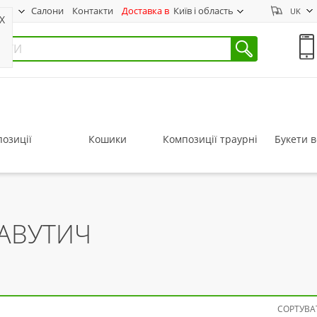
нас
Салони
Контакти
Доставка в
Київ і область
UK
X
озиції
Кошики
Композиції траурні
Букети в
ЛАВУТИЧ
СОРТУВАТ