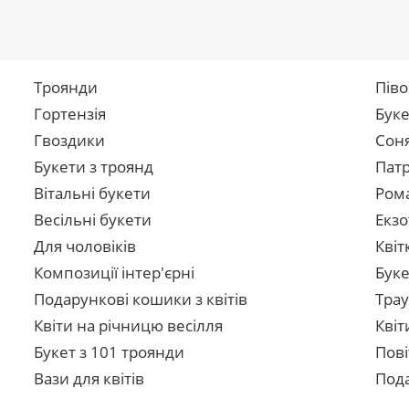
Троянди
Піво
Гортензія
Буке
Гвоздики
Сон
Букети з троянд
Патр
Вітальні букети
Рома
Весільні букети
Екзо
Для чоловіків
Квіт
Композиції інтер'єрні
Буке
Подарункові кошики з квітів
Трау
Квіти на річницю весілля
Квіт
Букет з 101 троянди
Пові
Вази для квітів
Пода