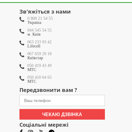
Зв'яжіться з нами
0 800 21 54 55
Україна
044 545 54 55
м. Київ
063 233 93 42
Lifecell
067 659 29 18
Київстар
050 419 43 49
МТС
050 410 64 65
МТС
Передзвонити вам ?
ЧЕКАЮ ДЗВІНКА
Соціальні мережі