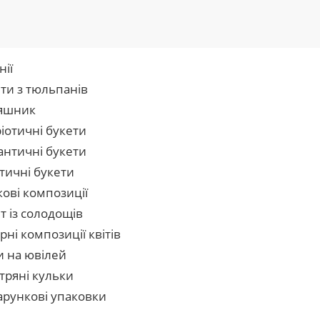
нії
ти з тюльпанів
яшник
іотичні букети
нтичні букети
тичні букети
кові композиції
т із солодощів
рні композиції квітів
и на ювілей
тряні кульки
рункові упаковки