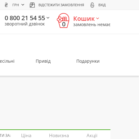
ГРН
ВІДСТЕЖИТИ ЗАМОВЛЕННЯ
ВХІД
0 800 21 54 55
Кошик
0
зворотний дзвінок
замовлень немає
есільні
Привід
Подарунки
Ціна
Новизна
Акції
И ЗА: