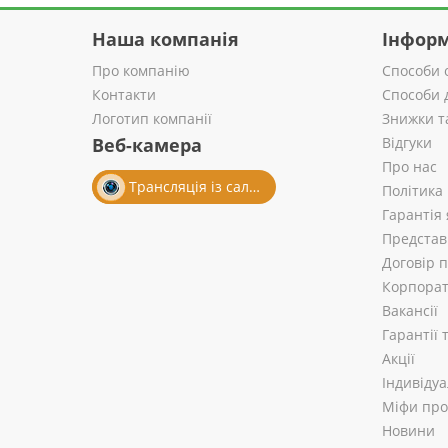
Наша компанія
Інформ
Про компанію
Способи 
Контакти
Способи 
Логотип компанії
Знижки т
Веб-камера
Відгуки
Про нас
Трансляція із салону
Політика
Гарантія 
Представ
Договір 
Корпорат
Вакансії
Гарантії
Акції
Індивіду
Міфи про 
Новини