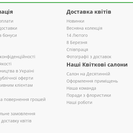
ація
Доставка квітів
оплати
Новинки
доставки
Весняна колекція
а бонуси
14 Лютого
8 Березня
Співпраця
 конфіденційності
Фотографії з доставок
якості
Наші Квіткові салони
ництва в Україні
Салон на Десятинній
публічної оферти
Оформлення приміщень
ивним клієнтам
Наша команда
Поради з флористики
 та повернення грошей
Наші роботи
альне замовлення
доставку квітів