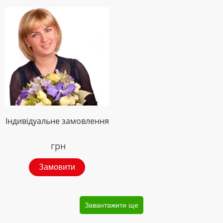
Індивідуальне замовлення
грн
Замовити
Завантажити ще