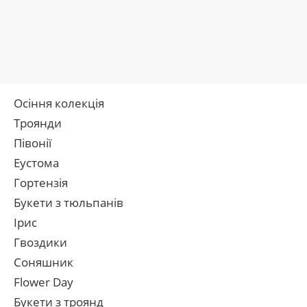
Осіння колекція
Троянди
Півонії
Еустома
Гортензія
Букети з тюльпанів
Ірис
Гвоздики
Соняшник
Flower Day
Букети з троянд