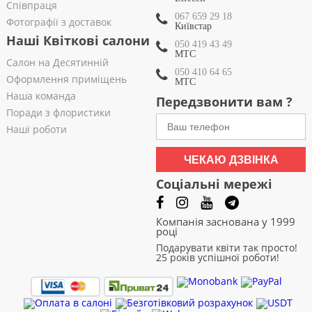
Співпраця
067 659 29 18
Фотографії з доставок
Київстар
Наші Квіткові салони
050 419 43 49
МТС
Салон на Десятинній
050 410 64 65
Оформлення приміщень
МТС
Наша команда
Передзвонити вам ?
Поради з флористики
Наші роботи
ЧЕКАЮ ДЗВІНКА
Соціальні мережі
Компанія заснована у 1999
році
Подарувати квіти так просто!
25 років успішної роботи!