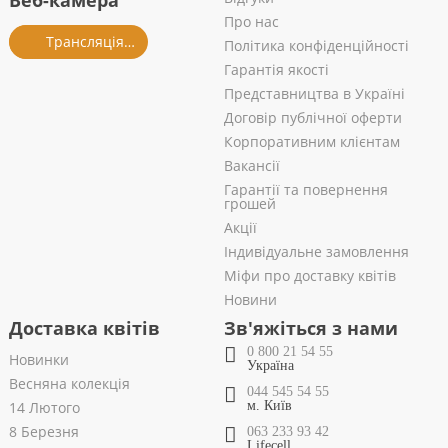
Веб-камера
Про нас
Трансляція із салону
Політика конфіденційності
Гарантія якості
Представництва в Україні
Договір публічної оферти
Корпоративним клієнтам
Вакансії
Гарантії та повернення
грошей
Акції
Індивідуальне замовлення
Міфи про доставку квітів
Новини
Доставка квітів
Зв'яжіться з нами
0 800 21 54 55
Новинки
Україна
Весняна колекція
044 545 54 55
14 Лютого
м. Київ
8 Березня
063 233 93 42
Lifecell