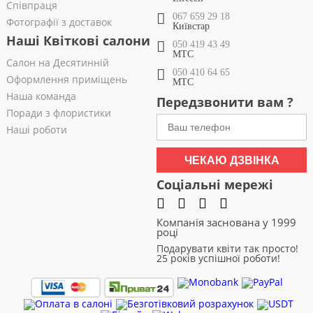
Співпраця
067 659 29 18
Фотографії з доставок
Київстар
Наші Квіткові салони
050 419 43 49
МТС
Салон на Десятинній
050 410 64 65
Оформлення приміщень
МТС
Наша команда
Передзвонити вам ?
Поради з флористики
Наші роботи
ЧЕКАЮ ДЗВІНКА
Соціальні мережі
Компанія заснована у 1999
році
Подарувати квіти так просто!
25 років успішної роботи!