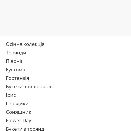
Осіння колекція
Троянди
Півонії
Еустома
Гортензія
Букети з тюльпанів
Ірис
Гвоздики
Соняшник
Flower Day
Букети з троянд