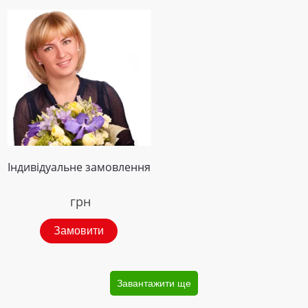
Індивідуальне замовлення
грн
Замовити
Завантажити ще