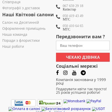
Співпраця
067 659 29 18
Фотографії з доставок
Київстар
Наші Квіткові салони
050 419 43 49
МТС
Салон на Десятинній
050 410 64 65
Оформлення приміщень
МТС
Наша команда
Передзвонити вам ?
Поради з флористики
Наші роботи
ЧЕКАЮ ДЗВІНКА
Соціальні мережі
Компанія заснована у 1999
році
Подарувати квіти так просто!
25 років успішної роботи!