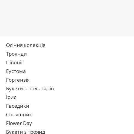
Осіння колекція
Троянди
Півонії
Еустома
Гортензія
Букети з тюльпанів
Ірис
Гвоздики
Соняшник
Flower Day
Букети з троянд