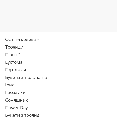
Осіння колекція
Троянди
Півонії
Еустома
Гортензія
Букети з тюльпанів
Ірис
Гвоздики
Соняшник
Flower Day
Букети з троянд