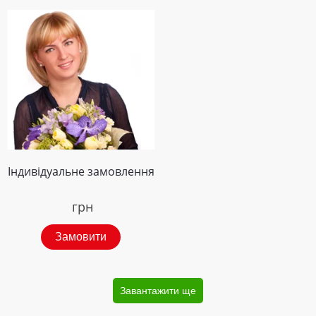
Індивідуальне замовлення
грн
Замовити
Завантажити ще