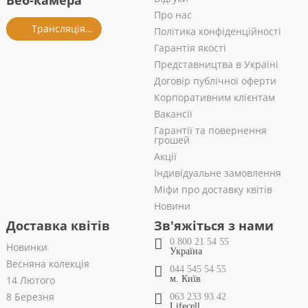
Веб-камера
Про нас
Трансляція із салону
Політика конфіденційності
Гарантія якості
Представництва в Україні
Договір публічної оферти
Корпоративним клієнтам
Вакансії
Гарантії та повернення
грошей
Акції
Індивідуальне замовлення
Міфи про доставку квітів
Новини
Доставка квітів
Зв'яжіться з нами
0 800 21 54 55
Новинки
Україна
Весняна колекція
044 545 54 55
14 Лютого
м. Київ
8 Березня
063 233 93 42
Lifecell