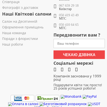
Співпраця
067 659 29 18
Фотографії з доставок
Київстар
Наші Квіткові салони
050 419 43 49
МТС
Салон на Десятинній
050 410 64 65
Оформлення приміщень
МТС
Наша команда
Передзвонити вам ?
Поради з флористики
Наші роботи
ЧЕКАЮ ДЗВІНКА
Соціальні мережі
Компанія заснована у 1999
році
Подарувати квіти так просто!
25 років успішної роботи!