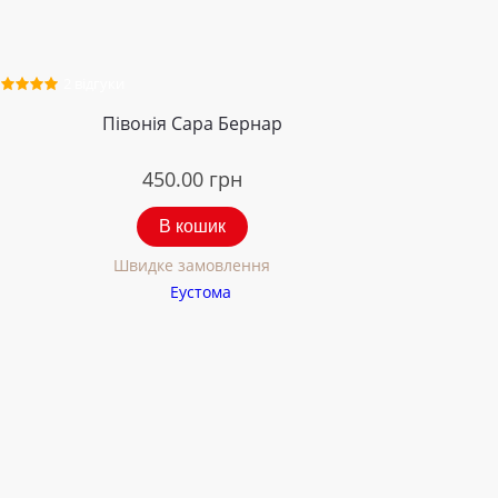
2 відгуки
Півонія Сара Бернар
450.00
грн
В кошик
Швидке замовлення