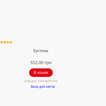
3 відгуки
Еустома
552.00
грн
В кошик
Швидке замовлення