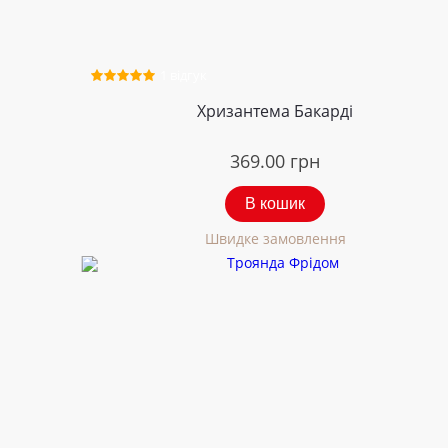
1 відгук
Хризантема Бакарді
369.00
грн
В кошик
Швидке замовлення