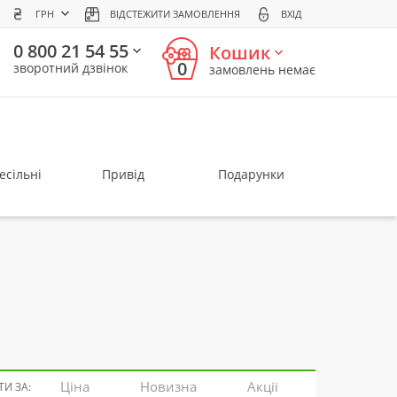
ГРН
ВІДСТЕЖИТИ ЗАМОВЛЕННЯ
ВХІД
0 800 21 54 55
Кошик
0
зворотний дзвінок
замовлень немає
есільні
Привід
Подарунки
Ціна
Новизна
Акції
И ЗА: