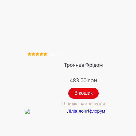
2 відгуки
Троянда Фрідом
483.00
грн
В кошик
Швидке замовлення