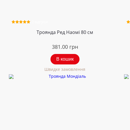
2 відгуки
Троянда Ред Наомі 80 см
381.00
грн
В кошик
Швидке замовлення