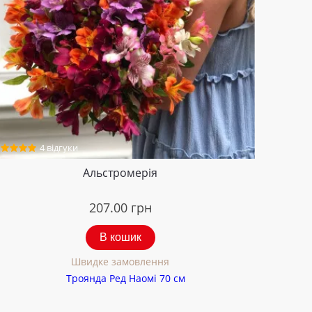
4 відгуки
Альстромерія
207.00
грн
В кошик
Швидке замовлення