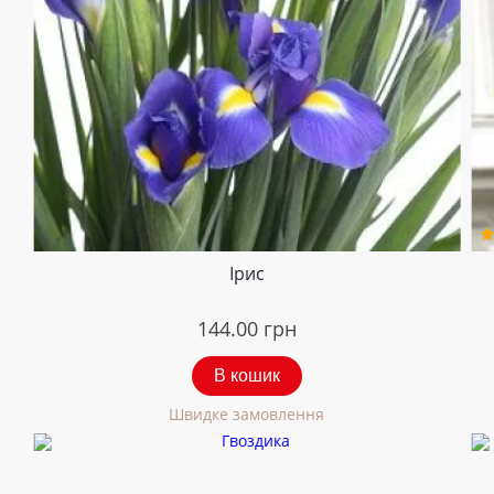
Ірис
144.00
грн
В кошик
Швидке замовлення