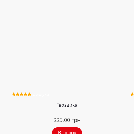
2 відгуки
Гвоздика
225.00
грн
В кошик