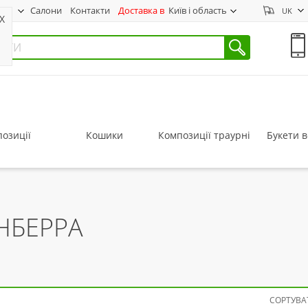
нас
Салони
Контакти
Доставка в
Київ і область
UK
X
озиції
Кошики
Композиції траурні
Букети в
АНБЕРРА
СОРТУВАТ