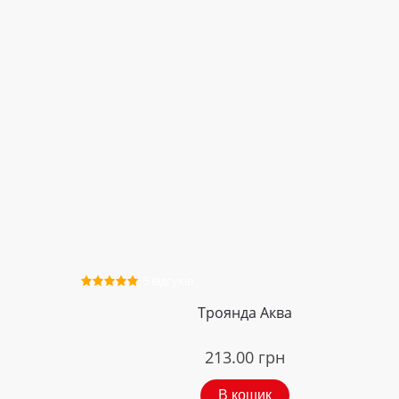
5 відгуків
Троянда Аква
213.00
грн
В кошик