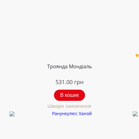
Троянда Мондіаль
531.00
грн
В кошик
Швидке замовлення