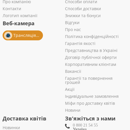
Про компанію
Способи оплати
Контакти
Способи доставки
Логотип компанії
Знижки та бонуси
Веб-камера
Відгуки
Про нас
Трансляція із салону
Політика конфіденційності
Гарантія якості
Представництва в Україні
Договір публічної оферти
Корпоративним клієнтам
Вакансії
Гарантії та повернення
грошей
Акції
Індивідуальне замовлення
Міфи про доставку квітів
Новини
Доставка квітів
Зв'яжіться з нами
0 800 21 54 55
Новинки
Україна