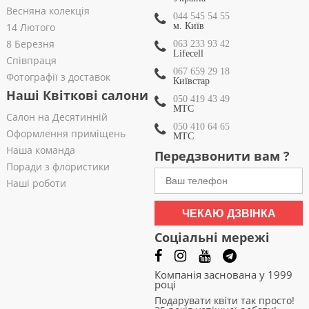
Весняна колекція
044 545 54 55
14 Лютого
м. Київ
8 Березня
063 233 93 42
Lifecell
Співпраця
067 659 29 18
Фотографії з доставок
Київстар
Наші Квіткові салони
050 419 43 49
МТС
Салон на Десятинній
050 410 64 65
Оформлення приміщень
МТС
Наша команда
Передзвонити вам ?
Поради з флористики
Наші роботи
ЧЕКАЮ ДЗВІНКА
Соціальні мережі
Компанія заснована у 1999
році
Подарувати квіти так просто!