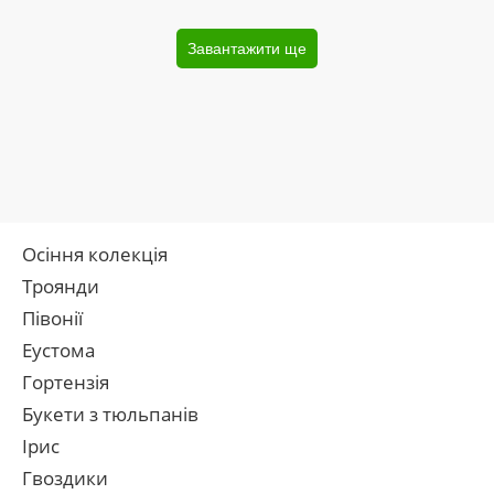
Завантажити ще
Осіння колекція
Троянди
Півонії
Еустома
Гортензія
Букети з тюльпанів
Ірис
Гвоздики