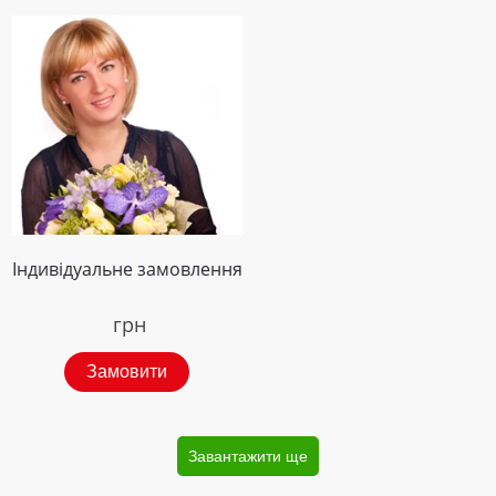
Індивідуальне замовлення
грн
Замовити
Завантажити ще