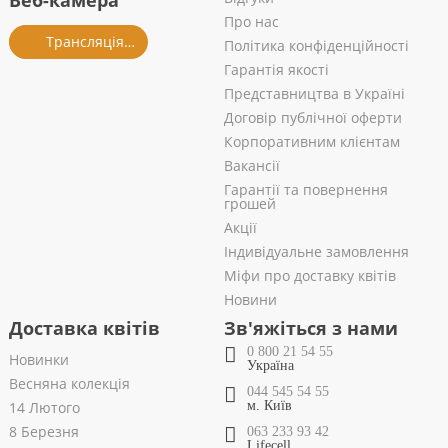
Веб-камера
Про нас
Трансляція із салону
Політика конфіденційності
Гарантія якості
Представництва в Україні
Договір публічної оферти
Корпоративним клієнтам
Вакансії
Гарантії та повернення
грошей
Акції
Індивідуальне замовлення
Міфи про доставку квітів
Новини
Доставка квітів
Зв'яжіться з нами
0 800 21 54 55
Новинки
Україна
Весняна колекція
044 545 54 55
14 Лютого
м. Київ
8 Березня
063 233 93 42
Lifecell