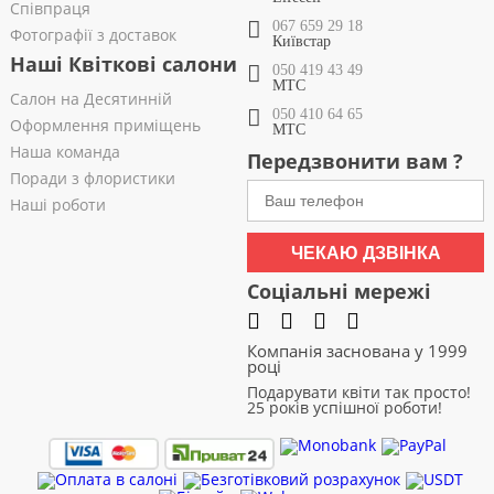
Співпраця
067 659 29 18
Фотографії з доставок
Київстар
Наші Квіткові салони
050 419 43 49
МТС
Салон на Десятинній
050 410 64 65
Оформлення приміщень
МТС
Наша команда
Передзвонити вам ?
Поради з флористики
Наші роботи
ЧЕКАЮ ДЗВІНКА
Соціальні мережі
Компанія заснована у 1999
році
Подарувати квіти так просто!
25 років успішної роботи!